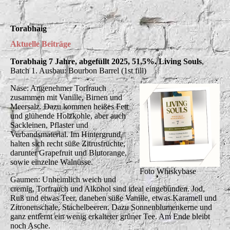
Torabhaig
Aktuelle Beiträge
Torabhaig 7 Jahre, abgefüllt 2025, 51,5%. Living Souls
,
Batch 1. Ausbau: Bourbon Barrel (1st fill)
Nase: Angenehmer Torfrauch
zusammen mit Vanille, Birnen und
Meersalz. Dazu kommen heißes Fett
und glühende Holzkohle, aber auch
Sackleinen, Pflaster und
Verbandsmaterial. Im Hintergrund
halten sich recht süße Zitrusfrüchte,
darunter Grapefruit und Blutorange,
sowie einzelne Walnüsse.
Foto Whiskybase
Gaumen: Unheimlich weich und
cremig, Torfrauch und Alkohol sind ideal eingebunden. Jod,
Ruß und etwas Teer, daneben süße Vanille, etwas Karamell und
Zitronenschale, Stachelbeeren. Dazu Sonnenblumenkerne und
ganz entfernt ein wenig erkalteter grüner Tee. Am Ende bleibt
noch Asche.