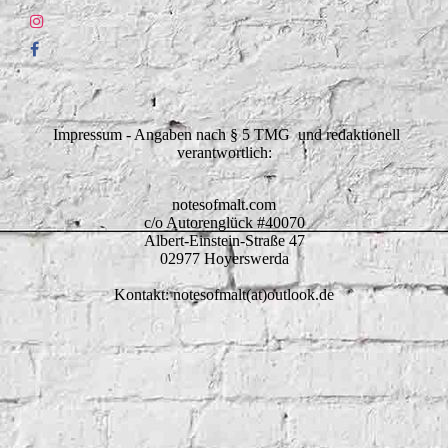
Impressum - Angaben nach § 5 TMG und redaktionell
verantwortlich:
notesofmalt.com
c/o Autorenglück #40070
Albert-Einstein-Straße 47
02977 Hoyerswerda
Kontakt: notesofmalt(at)outlook.de