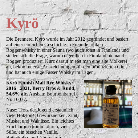
Kyrö
Die Brennerei Kyrö wurde im Jahr 2012 gegründet und basiert
auf einer einfachen Geschichte: 5 Freunde trinken
Roggenwhisky in einer Sauna (wo auch sonst in Finnland) und
stellen sich die Frage, warum eigentlich in Finnland niemand
Roggen produziert. Kurz darauf mietet man eine alte Molkerei
an, bekommt erste Auszeichnungen für den produzierten Gin
und hat auch einige Fässer Whisky im Lager.
Kyrö Finnish Malt Rye Whisky
2016 - 2021, Berry Bros & Rudd,
54,6% alc.
Ausbau: Bourbonbarrel
Nr. 16037.
Nase: Trotz der Jugend erstaunlich
viele Holztöne. Gewürznelken, Zimt,
Muskat und Walnüsse. Ein leichtes
Fruchtaroma kommt durch, viel
Süße, ein bisschen Vanille.
Butterkekse und Ahornsirup.