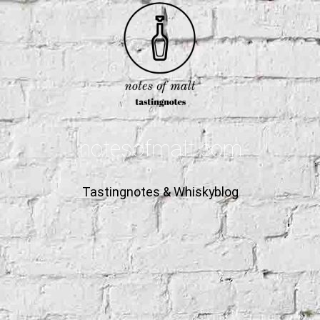
notesofmalt.com
Tastingnotes & Whiskyblog