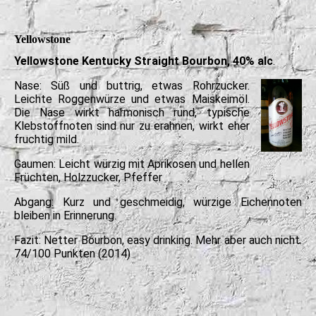
Yellowstone
Yellowstone Kentucky Straight Bourbon, 40% alc
.
Nase: Süß und buttrig, etwas Rohrzucker.
Leichte Roggenwürze und etwas Maiskeimöl.
Die Nase wirkt harmonisch rund, typische
Klebstoffnoten sind nur zu erahnen, wirkt eher
fruchtig mild.
Gaumen: Leicht würzig mit Aprikosen und hellen
Früchten, Holzzucker, Pfeffer
Abgang: Kurz und geschmeidig, würzige Eichennoten
bleiben in Erinnerung.
Fazit: Netter Bourbon, easy drinking. Mehr aber auch nicht.
74/100 Punkten (2014)