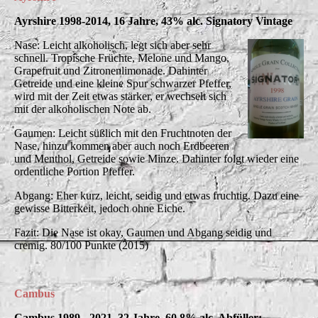
Ayrshire 1998-2014, 16 Jahre, 43% alc. Signatory Vintage
Nase: Leicht alkoholisch, legt sich aber sehr
schnell. Tropische Früchte, Melone und Mango,
Grapefruit und Zitronenlimonade. Dahinter
Getreide und eine kleine Spur schwarzer Pfeffer,
wird mit der Zeit etwas stärker, er wechselt sich
mit der alkoholischen Note ab.
Gaumen: Leicht süßlich mit den Fruchtnoten der
Nase, hinzu kommen aber auch noch Erdbeeren
und Menthol, Getreide sowie Minze. Dahinter folgt wieder eine
ordentliche Portion Pfeffer.
Abgang: Eher kurz, leicht, seidig und etwas fruchtig. Dazu eine
gewisse Bitterkeit, jedoch ohne Eiche.
Fazit: Die Nase ist okay, Gaumen und Abgang seidig und
cremig. 80/100 Punkte (2015)
Cambus
Cambus 1989 - 2021, 32 Jahre, 60,8% alc. Abfüller: