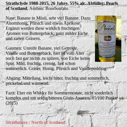
Strathclyde 1988-2015, 26 Jahre, 55% alc. Abfüller: Pearls
of Scotland
, Ausbau: Bourbonfass
Nase: Banane in Müsli, sehr viel Banane. Dazu
Ahornhonig, Pfirsich und etwas Aprikose.
Ergänzt werden diese wirklich fruchtigen
Aromen von Buttergebäck, ganz milder Eiche
und zarten Gräsern.
Gaumen: Unreife Banane, viel Getreide,
Vanille und Buttergebäck, hier ist vom Alter
noch fast gar nichts zu spüren, von Eiche keine
Spur. Mild, fruchtig, cremig, fast schon
sommerlich. Gräser, Honig, Pfirsich und Vanillepudding.
Abgang: Mittellang, leicht bitter, fruchtig und sommerlich,
prickelnd und wärmend.
Fazit: Eher ein Whisky für Sommermonate, nicht sonderlich
komplex und mit seidig/bitteren Grain-Aromen. 85/100 Punkte
(2015)
Strathmore / North of Scotland