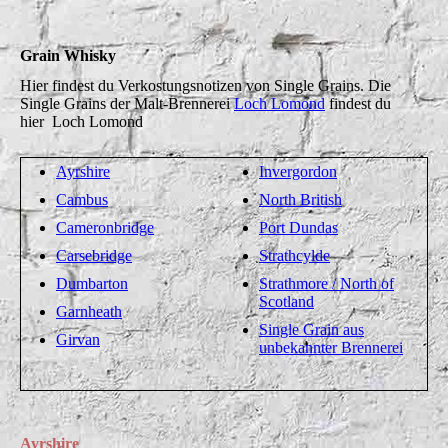
Grain Whisky
Hier findest du Verkostungsnotizen von Single Grains. Die
Single Grains der Malt-Brennerei
Loch Lomond
findest du
hier Loch Lomond
Ayrshire
Invergordon
Cambus
North British
Cameronbridge
Port Dundas
Carsebridge
Strathcylde
Dumbarton
Strathmore / North of
Scotland
Garnheath
Single Grain aus
Girvan
unbekannter Brennerei
Ayrshire