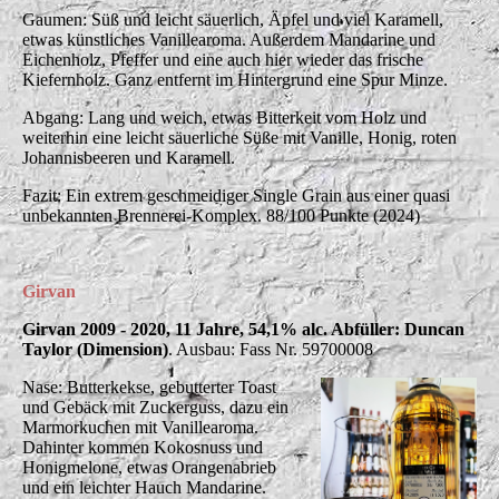
Gaumen: Süß und leicht säuerlich, Äpfel und viel Karamell,
etwas künstliches Vanillearoma. Außerdem Mandarine und
Eichenholz, Pfeffer und eine auch hier wieder das frische
Kiefernholz. Ganz entfernt im Hintergrund eine Spur Minze.
Abgang: Lang und weich, etwas Bitterkeit vom Holz und
weiterhin eine leicht säuerliche Süße mit Vanille, Honig, roten
Johannisbeeren und Karamell.
Fazit: Ein extrem geschmeidiger Single Grain aus einer quasi
unbekannten Brennerei-Komplex. 88/100 Punkte (2024)
Girvan
Girvan 2009 - 2020, 11 Jahre, 54,1% alc. Abfüller: Duncan
Taylor (Dimension)
. Ausbau: Fass Nr. 59700008
Nase: Butterkekse, gebutterter Toast
und Gebäck mit Zuckerguss, dazu ein
Marmorkuchen mit Vanillearoma.
Dahinter kommen Kokosnuss und
Honigmelone, etwas Orangenabrieb
und ein leichter Hauch Mandarine.