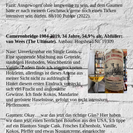
Fazit: Ausgewogen ohne langweilig zu sein, auf dem Gaumen
hätte er nach meinem Geschmack gerne noch einen Ticken
intensiver sein dürfen. 88/100 Punkte (2022).
Cameronbridge 1984-2019, 34 Jahre, 54,9% alc. Abfüller:
van Wees (The Ultimate).
Ausbau: Hogshead Nr. 19309
Nase: Unverkennbar ein Single Grain.
Eine spannende Mischung aus Getreide,
staubigen Heuboden, Waschbenzin und
Vanille. Zudem finde ich angetrockneten
Holzleim, allerdings ist dieses Aroma aus
meiner Sicht nicht zu aufdringlich.
Hinter diesem ersten Eindruck versteckt
sich viel Frucht und angenehme
Gewürze. Ich finde Kokos, Mandarine
und geröstete Haselnüsse, gefolgt von recht intensiven
Pfeffernoten.
Gaumen: Okay….war das jetzt das richtige Glas? Hier haben
wir dann jetzt einen herrlichen Bourbon aus den USA, ich tippe
auf ein Blantons Single Cask. Frisches Eichenholz, Vanille,
Kokos, Pfeffer und etwas Nougatcreme, eingekochte