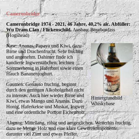
Cameronbridge
Cameronbridge 1974 - 2021, 46 Jahre, 40,2% alc. Abfüller:
Wu Dram Clan / Flickenschild.
Ausbau: Bourbonfass
(Hogshead)
Nase: Ananas, Papaya und Kiwi, dazu
Birne und Drachenfrucht. Sehr fruchtig
und angenehm. Dahinter finde ich
kandierte Ingwerstäbchen, leichten
Sommerhonig in Haferbrei sowie einen
Hauch Bananenjoghurt.
Gaumen: Genauso fruchtig, beginnt
durch den geringen Alkoholgehalt nicht
zu intensiv. Auch hier wieder Birne und
Hintergrundbild
Kiwi, etwas Mango und Ananas. Dazu
Whiskybase
Honig, Haferkekse und Muskat, Ingwer
und eine ordentliche Portion Eichenholz.
Abgang: Mittellang, ruhig und ausgeglichen. Weiterhin fruchtig,
dazu ne Menge Holz und eine klare Gewürzkomponente,
darunter viel Zimt und etwas Pfeffer.