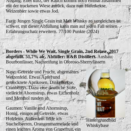
Abgang: Eher kurz, der Rauch kommt noch einmal zusammen
mit der trockenen Wiese zurück, dazu nun Haferkekse,
Weizenbier sowie etwas Jod.
Fazit: Jungen Single Grain mit Malt Whisky zu vergleichen ist
schwer, mit dieser Abfüllung kann man auf jeden Fall seinen
Erfahrungsschatz erweitern. 77/100 Punkte (2024)
Borders - While We Wait, Single Grain, 2nd Relase, 2017
abgefüllt. 51,7% alc. Abfüller: R&B Distillers.
Ausbau:
Bourbonfässer, Nachreifung in Oloroso-Sherryfässern
Nase: Getreide und Frucht, abgemähtes
Weizenfeld. Etwas Apfel und
getrocknete Aprikosen, Dinkelkekse,
Cranberrys. Dazu eine deutliche Süße,
vielleicht Ahornsirup, etwas Eichenholz
und Menthol runden ab.
Gaumen: Vanille und Ahornsirup,
Honig, einiges an Getreide, etwas
Holzleim. Außerdem finde ich
Hintergrundbild
Stachelbeeren, Orangenmarmelade und
Whiskybase
einen leichtes Aroma von Grapefruit, ein