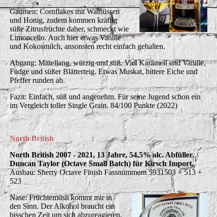
Gaumen: Cornflakes mit Walnüssen
und Honig, zudem kommen kräftig
süße Zitrusfrüchte daher, schmeckt wie
Limoncello. Auch hier etwas Vanille
und Kokosmilch, ansonsten recht einfach gehalten.
Abgang: Mittellang, würzig und süß. Viel Karamell und Vanille,
Fudge und süßer Blätterteig. Etwas Muskat, bittere Eiche und
Pfeffer runden ab.
Fazit: Einfach, süß und angenehm. Für seine Jugend schon ein
im Vergleich toller Single Grain. 84/100 Punkte (2022)
North British
North British 2007 - 2021, 13 Jahre, 54,5% alc. Abfüller.
Duncan Taylor (Octave Small Batch) für Kirsch Import.
Ausbau: Sherry Octave Finish Fassnummern 5931503 + 513 +
523
Nase: Früchtemüsli kommt mir in
den Sinn. Der Alkohol braucht ein
bisschen Zeit um sich abzureagieren,