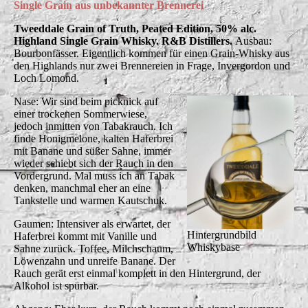
Single Grain aus unbekannter Brennerei
Tweeddale Grain of Truth, Peated Edition, 50% alc.
Highland Single Grain Whisky. R&B Distillers.
Ausbau:
Bourbonfässer. Eigentlich kommen für einen Grain-Whisky aus
den Highlands nur zwei Brennereien in Frage, Invergordon und
Loch Lomond.
Nase: Wir sind beim picknick auf
einer trockenen Sommerwiese,
jedoch inmitten von Tabakrauch. Ich
finde Honigmelone, kalten Haferbrei
mit Banane und süßer Sahne, immer
wieder schiebt sich der Rauch in den
Vordergrund. Mal muss ich an Tabak
denken, manchmal eher an eine
Tankstelle und warmen Kautschuk.
Gaumen: Intensiver als erwartet, der
Hintergrundbild
Haferbrei kommt mit Vanille und
Whiskybase
Sahne zurück. Toffee, Milchschaum,
Löwenzahn und unreife Banane. Der
Rauch gerät erst einmal komplett in den Hintergrund, der
Alkohol ist spürbar.