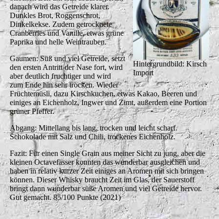
danach wird das Getreide klarer.
Dunkles Brot, Roggenschrot,
Dinkelkekse. Zudem getrocknete
Cranberries und Vanille, etwas grüne
Paprika und helle Weintrauben.
Gaumen: Süß und viel Getreide, setzt
Hintergrundbild: Kirsch
den ersten Antritt der Nase fort, wird
Import
aber deutlich fruchtiger und wird
zum Ende hin sehr trocken. Wieder
Früchtemüsli, dazu Kirschkuchen, etwas Kakao, Beeren und
einiges an Eichenholz, Ingwer und Zimt, außerdem eine Portion
grüner Pfeffer.
Abgang: Mittellang bis lang, trocken und leicht scharf.
Schokolade mit Salz und Chili, trockenes Eichenholz.
Fazit: Für einen Single Grain aus meiner Sicht zu jung, aber die
kleinen Octavefässer konnten das wunderbar ausgleichen und
haben in relativ kurzer Zeit einiges an Aromen mit sich bringen
können. Dieser Whisky braucht Zeit im Glas, der Sauerstoff
bringt dann wunderbar süße Aromen und viel Getreide hervor.
Gut gemacht. 85/100 Punkte (2021)