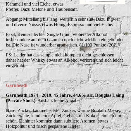
Karamell und viel Eiche, etwas
Pfeffer. Dazu Melone und Traubensaft.
Abgang: Mittellang bis lang, weiterhin sehr süß. Dazu Ingwer
und diverse Nüsse, etwas Honig, Espresso und viel Eiche.
Fazit: Kein schlechter Single Grain, wobei der Alkohol
insbesondere auf dem Gaumen noch nicht wirklich eingebunden
ist. Die Nase ist wunderbar aromatisch. 81/100 Punkte (2021)
PS: Leider hat das sample nicht komplett dicht geschlossen,
daher hat der Whisky etwas an Alkohol verloren und sich leicht
eingetrübt.
Garnheath
Garnheath 1974 - 2019, 45 Jahre, 44,6% alc. Douglas Laing
(Private Stock)
. Ausbau: keine Angabe
Nase: Zucker, karamellisierter Zucker, warme Bonbon-Masse,
Zuckerwatte, kandierter Apfel, Gebäck mit Kokos, einfach nur
schön. Dahinter kommen dann subtilere Aromen, etwas
Holzpolitur und frisch gespaltene Kiefer.