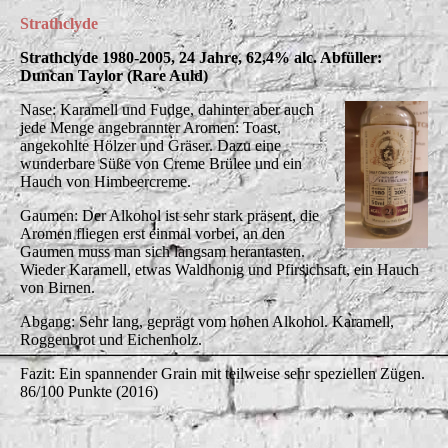
Strathclyde
Strathclyde 1980-2005, 24 Jahre, 62,4% alc. Abfüller:
Duncan Taylor (Rare Auld)
Nase: Karamell und Fudge, dahinter aber auch
jede Menge angebrannter Aromen: Toast,
angekohlte Hölzer und Gräser. Dazu eine
wunderbare Süße von Creme Brülee und ein
Hauch von Himbeercreme.
Gaumen: Der Alkohol ist sehr stark präsent, die
Aromen fliegen erst einmal vorbei, an den
Gaumen muss man sich langsam herantasten.
Wieder Karamell, etwas Waldhonig und Pfirsichsaft, ein Hauch
von Birnen.
Abgang: Sehr lang, geprägt vom hohen Alkohol. Karamell,
Roggenbrot und Eichenholz.
Fazit: Ein spannender Grain mit teilweise sehr speziellen Zügen.
86/100 Punkte (2016)