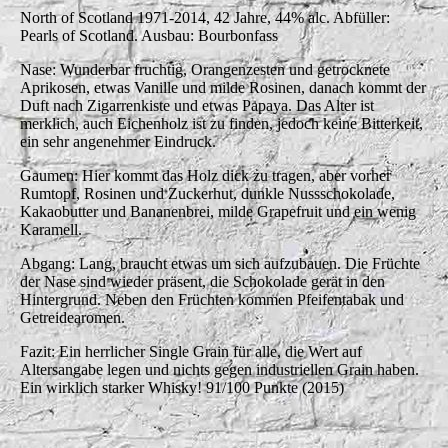
North of Scotland 1971-2014, 42 Jahre, 44% alc. Abfüller:
Pearls of Scotland. Ausbau: Bourbonfass
Nase: Wunderbar fruchtig, Orangenzesten und getrocknete
Aprikosen, etwas Vanille und milde Rosinen, danach kommt der
Duft nach Zigarrenkiste und etwas Papaya. Das Alter ist
merklich, auch Eichenholz ist zu finden, jedoch keine Bitterkeit,
ein sehr angenehmer Eindruck.
Gaumen: Hier kommt das Holz dick zu tragen, aber vorher
Rumtopf, Rosinen und Zuckerhut, dunkle Nussschokolade,
Kakaobutter und Bananenbrei, milde Grapefruit und ein wenig
Karamell.
Abgang: Lang, braucht etwas um sich aufzubauen. Die Früchte
der Nase sind wieder präsent, die Schokolade gerät in den
Hintergrund. Neben den Früchten kommen Pfeifentabak und
Getreidearomen.
Fazit: Ein herrlicher Single Grain für alle, die Wert auf
Altersangabe legen und nichts gegen industriellen Grain haben.
Ein wirklich starker Whisky! 91/100 Punkte (2015)