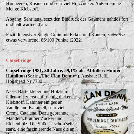
Himbeeren, Rosinen und sehr viel Holzzucker. Außerdem ne
Menge Klebstoff.
Abgang: Sehr lang, setzt den Eindruck des Gaumens nahtlos fort
und hält wärmend an.
Fazit: Intensiver Single Grain mit Ecken und Kanten, zeitweise
etwas verwirrend. 86/100 Punkte (2022)
Carsebridge
Carsebridge 1981, 30 Jahre, 59,1% alc. Abfüller: Hunter
Hamilton (Serie „The Clan Denny“)
. Ausbau: Refill
Hogshead Nr 7780
Nase: Bastelkleber und Holzleim
fallen mir zuerst auf, richtig dicker
Klebstoff. Dahinter einiges an
Vanille und Karamell, sehr viel
Crema Catalana. Dazu gebrannte
Mandeln, brauner Zucker und
Eichenholz. Die Süße ist schon sehr
stark, eine faszinierende Nase die an