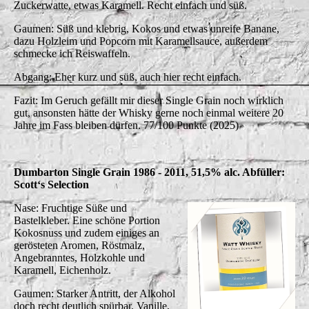
Zuckerwatte, etwas Karamell. Recht einfach und süß.
Gaumen: Süß und klebrig, Kokos und etwas unreife Banane,
dazu Holzleim und Popcorn mit Karamellsauce, außerdem
schmecke ich Reiswaffeln.
Abgang: Eher kurz und süß, auch hier recht einfach.
Fazit: Im Geruch gefällt mir dieser Single Grain noch wirklich
gut, ansonsten hätte der Whisky gerne noch einmal weitere 20
Jahre im Fass bleiben dürfen. 77/100 Punkte (2025)
Dumbarton Single Grain 1986 - 2011, 51,5% alc. Abfüller:
Scott‘s Selection
Nase: Fruchtige Süße und
Bastelkleber. Eine schöne Portion
Kokosnuss und zudem einiges an
gerösteten Aromen, Röstmalz,
Angebranntes, Holzkohle und
Karamell, Eichenholz.
Gaumen: Starker Antritt, der Alkohol
doch recht deutlich spürbar. Vanille,