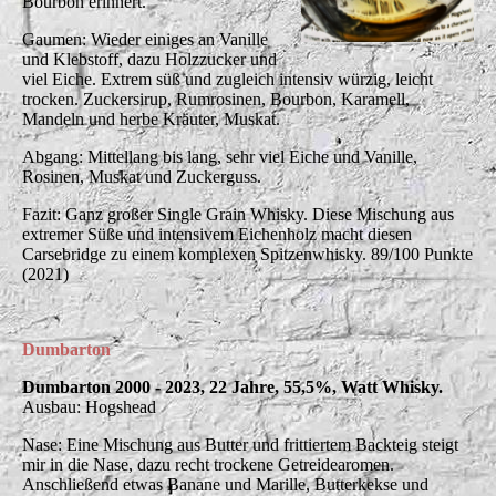
Bourbon erinnert.
Gaumen: Wieder einiges an Vanille
und Klebstoff, dazu Holzzucker und
viel Eiche. Extrem süß und zugleich intensiv würzig, leicht
trocken. Zuckersirup, Rumrosinen, Bourbon, Karamell,
Mandeln und herbe Kräuter, Muskat.
Abgang: Mittellang bis lang, sehr viel Eiche und Vanille,
Rosinen, Muskat und Zuckerguss.
Fazit: Ganz großer Single Grain Whisky. Diese Mischung aus
extremer Süße und intensivem Eichenholz macht diesen
Carsebridge zu einem komplexen Spitzenwhisky. 89/100 Punkte
(2021)
Dumbarton
Dumbarton 2000 - 2023, 22 Jahre, 55,5%, Watt Whisky.
Ausbau: Hogshead
Nase: Eine Mischung aus Butter und frittiertem Backteig steigt
mir in die Nase, dazu recht trockene Getreidearomen.
Anschließend etwas Banane und Marille, Butterkekse und