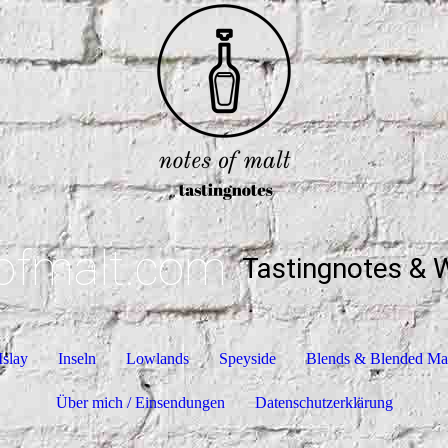
ofmalt.com
Tastingnotes & 
Islay
Inseln
Lowlands
Speyside
Blends & Blended Ma
Über mich / Einsendungen
Datenschutzerklärung