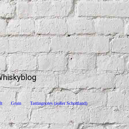
Whiskyblog
lt
Grain
Tastingnotes (außer Schottland)