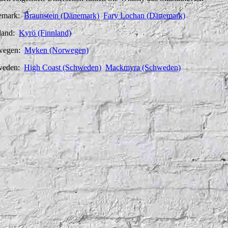
emark:
Braunstein (Dänemark)
Fary Lochan (Dänemark)
land:
Kyrö (Finnland)
wegen:
Myken (Norwegen)
weden:
High Coast (Schweden)
Mackmyra (Schweden)