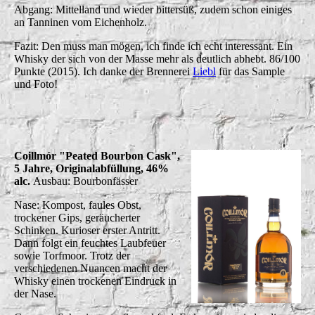
Abgang: Mittelland und wieder bittersüß, zudem schon einiges
an Tanninen vom Eichenholz.
Fazit: Den muss man mögen, ich finde ich echt interessant. Ein
Whisky der sich von der Masse mehr als deutlich abhebt. 86/100
Punkte (2015). Ich danke der Brennerei
Liebl
für das Sample
und Foto!
Coillmór "Peated Bourbon Cask",
5 Jahre, Originalabfüllung, 46%
alc.
Ausbau: Bourbonfässer
Nase: Kompost, faules Obst,
trockener Gips, geräucherter
Schinken. Kurioser erster Antritt.
Dann folgt ein feuchtes Laubfeuer
sowie Torfmoor. Trotz der
verschiedenen Nuancen macht der
Whisky einen trockenen Eindruck in
der Nase.