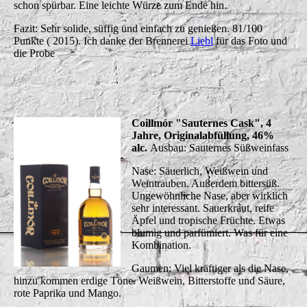
schon spürbar. Eine leichte Würze zum Ende hin.
Fazit: Sehr solide, süffig und einfach zu genießen. 81/100
Punkte ( 2015). Ich danke der Brennerei
Liebl
für das Foto und
die Probe
Coillmór
"Sauternes Cask", 4
Jahre, Originalabfüllung,
46%
alc.
Ausbau: Sauternes Süßweinfass
Nase: Säuerlich, Weißwein und
Weintrauben. Außerdem bittersüß.
Ungewöhnliche Nase, aber wirklich
sehr interessant. Sauerkraut, reife
Äpfel und tropische Früchte. Etwas
blumig und parfümiert. Was für eine
Kombination.
Gaumen: Viel kräftiger als die Nase,
hinzu kommen erdige Töne. Weißwein, Bitterstoffe und Säure,
rote Paprika und Mango.