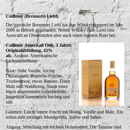
Coillmór (Brennerei Liebl)
Die bayrische Brennerei Liebl hat ihre Whiskybrennerei im Jahr
2006 in Betrieb genommen. Neben Whisky stellt Liebl eine
Auswahl an Obstbränden aber auch einen eigenen Rum her.
Coillmór
American Oak, 3 Jahre,
Originalabfüllung, 43%
alc.
Ausbau: Amerikanische
Eichenholzfässer
Nase: Süße Vanille, leichte
Obstaromen, tropische Früchte,
Traubenmost, etwas Banane. Dann
Malz und Waldhonig, Staub eines
frisch abgeernteten Getreidefelds.
Insgesamt harmonisch fruchtig und
süß.
Gaumen: Leicht bittere Frucht mit Honig, Vanille und Malz. Ein
schon sehr cremiges Mundgefühl, Toffee und Sahne.
Abgang: Mittellang mit leichten Holzaromen. Die Tannine sind