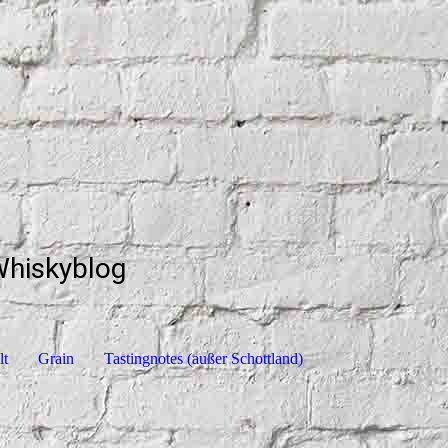
Whiskyblog
lt
Grain
Tastingnotes (außer Schottland)