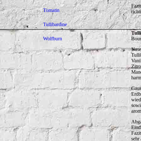
Fazi
Tomatin
rich
Tullibardine
Tull
Wolfburn
Bourb
Nase
Tull
Vani
Zitr
Mand
harm
Gaum
Erdb
wied
sowi
arom
Abga
Eind
Fazi
sehr