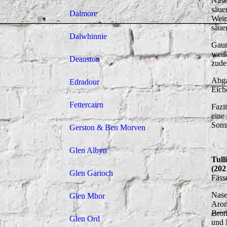
Nase
säue
Dalmore
Wein
säue
Dalwhinnie
Gaum
weiß
Deanston
zude
Abga
Edradour
Eich
Fettercairn
Fazit
eine
Somm
Gerston & Ben Morven
Glen Albyn
Tull
(202
Glen Garioch
Fäss
Nase
Glen Mhor
Arom
Brom
Glen Ord
und 