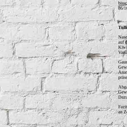
bissc
86/1
Tull
Nase
auf 
Kiwi
Vani
Gaum
Gewü
Arom
präs
Abga
Gewü
Dazu
Fazi
an Z