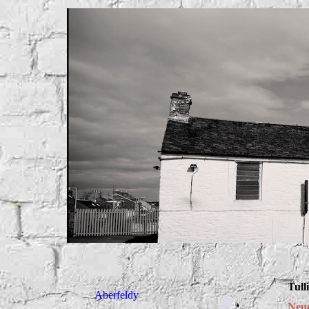
Tull
Aberfeldy
Neue