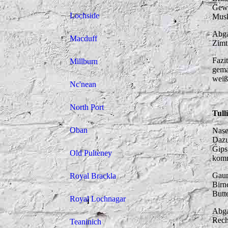
Gewü
Lochside
Musk
Abga
Macduff
Zimt
Fazi
Millburn
gema
weiß
Nc'nean
North Port
Tull
Oban
Nase
Dazu
Gips
Old Pulteney
komm
Gaum
Royal Brackla
Birn
Butt
Royal Lochnagar
Abga
Rech
Teaninich