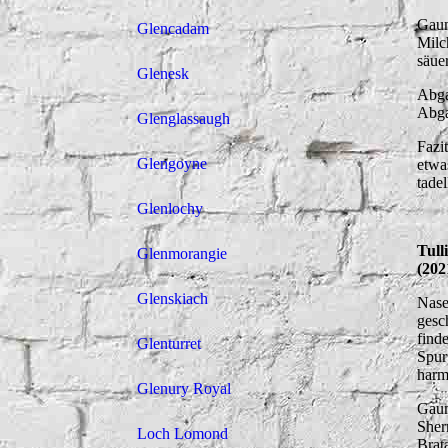
Gaum
Glencadam
Milc
säue
Glenesk
Abga
Abga
Glenglassaugh
Fazi
Glengoyne
etwa
tade
Glenlochy
Tull
Glenmorangie
(202
Glenskiach
Nase
gesc
find
Glenturret
Spur
harm
Glenury Royal
Gaum
Sher
Loch Lomond
Brat