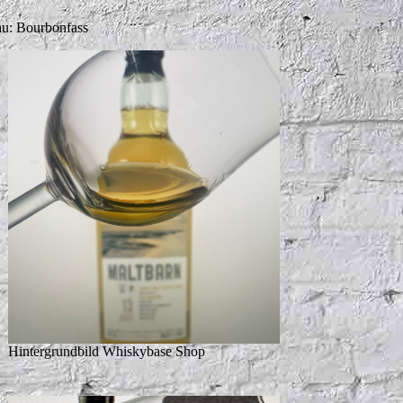
au: Bourbonfass
Hintergrundbild Whiskybase Shop