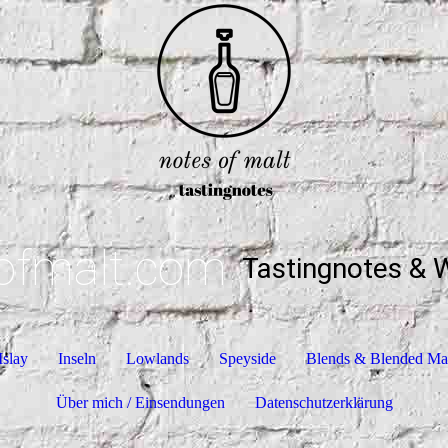
ofmalt.com
Tastingnotes & 
Islay
Inseln
Lowlands
Speyside
Blends & Blended Ma
Über mich / Einsendungen
Datenschutzerklärung