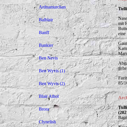
Ardnamurchan
Tull
Nase
Balblair
mit 
Butt
Banff
eine 
Gaum
Bankier
Kamp
Mars
Ben Nevis
Abga
gehe
Ben Wyvis (1)
Fazi
85/1
Ben Wyvis (2)
Blair Athol
Arc
Tull
Brora
(202
Barr
Clynelish