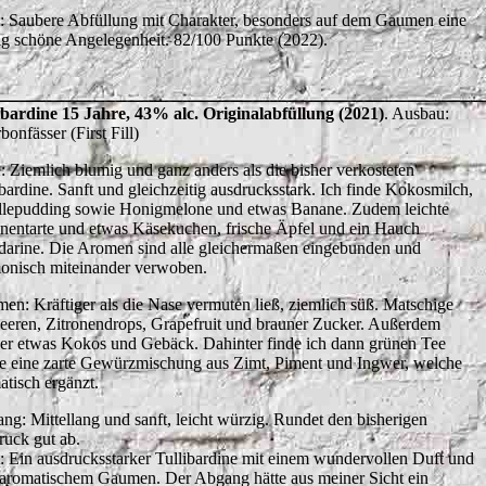
t: Saubere Abfüllung mit Charakter, besonders auf dem Gaumen eine
tig schöne Angelegenheit. 82/100 Punkte (2022).
ibardine 15 Jahre, 43% alc. Originalabfüllung (2021)
. Ausbau:
onfässer (First Fill)
: Ziemlich blumig und ganz anders als die bisher verkosteten
ibardine. Sanft und gleichzeitig ausdrucksstark. Ich finde Kokosmilch,
llepudding sowie Honigmelone und etwas Banane. Zudem leichte
onentarte und etwas Käsekuchen, frische Äpfel und ein Hauch
arine. Die Aromen sind alle gleichermaßen eingebunden und
onisch miteinander verwoben.
en: Kräftiger als die Nase vermuten ließ, ziemlich süß. Matschige
eeren, Zitronendrops, Grapefruit und brauner Zucker. Außerdem
er etwas Kokos und Gebäck. Dahinter finde ich dann grünen Tee
e eine zarte Gewürzmischung aus Zimt, Piment und Ingwer, welche
atisch ergänzt.
ng: Mittellang und sanft, leicht würzig. Rundet den bisherigen
ruck gut ab.
t: Ein ausdrucksstarker Tullibardine mit einem wundervollen Duft und
 aromatischem Gaumen. Der Abgang hätte aus meiner Sicht ein