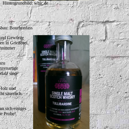
Hintergrundbild: whic.de
bau: Bourbonfass
e und Gewürze
en in Grießbrei,
hnittener
azu
nzenartige
Malz sind
 Holz und
ht säuerlich.
an sich einiges
ie Probe!