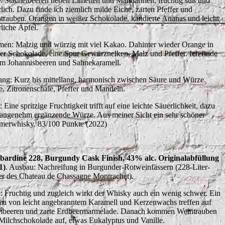
: Stachelbeeren neben Limetten und Mandarinen, fruchtig süß und
rlich. Dazu finde ich ziemlich milde Eiche, zarten Pfeffer und
trauben. Orangen in weißer Schokolade, kandierte Ananas und leicht
rliche Äpfel.
en: Malzig und würzig mit viel Kakao. Dahinter wieder Orange in
er Schokolade, eine Spur Gewürznelken, Malz und Pfeffer. Ich finde
m Johannisbeeren und Sahnekaramell.
ng: Kurz bis mittellang, harmonisch zwischen Säure und Würze.
e, Zitronenschale, Pfeffer und Mandeln.
: Eine spritzige Fruchtigkeit trifft auf eine leichte Säuerlichkeit, dazu
 angenehm ergänzende Würze. Aus meiner Sicht ein sehr schöner
erwhisky. 83/100 Punkte (2022)
ibardine 228, Burgundy Cask Finish, 43% alc. Originalabfüllung
1)
. Ausbau: Nachreifung in Burgunder-Rotweinfässern (228-Liter-
er des Chateau de Chassagne Montrachet).
: Fruchtig und zugleich wirkt der Whisky auch ein wenig schwer. Ein
a von leicht angebranntem Karamell und Kerzenwachs treffen auf
beeren und zarte Erdbeermarmelade. Danach kommen Weintrauben
Milchschokolade auf, etwas Eukalyptus und Vanille.