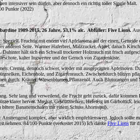
hen intensiver sein dürfen, aber dennoch ein richtig toller Single Malt.
00 Punkte (2022)
ibardine 1989-2015, 26 Jahre, 53,1% alc. Abfüller: Five Lions.
Aus
: Speziell. Fruchtig mit enorm viel Apfelaroma auf der einen, Getreid
der anderen Seite. Warmer Haferbrei, Malzzucker, Äpfel, danach Kirsch
. Dahinter hält sich ein Schwall trockener Holzrauch mit frisch aufgesc
lleschote, kalter Ingwertee und der Geruch von Zigarrenkiste.
en: Cremig, dennoch schwer, wieder mit ausgeprägten Apfelnoten. D
rznelken, Eichenholz, und Zigarrenrauch. Zwischendurch blitzen pfla
en durch: Kräuter, Wiesenblumen Pflanzenöl. Auch Blutorangen und 
ent.
ng. Sehr lang und verweilend, die Frucht geht zurück, dafür kommen
rze klarer hervor. Muskat, Gewürznelken, Hefeteig im Gärbottich, leic
 bittere Bananenschalen mit einem Schuss Ahornsirup.
t: Anstrengend komplex, aber wirklich empfehlenswert. Jedoch sollte m
eit nehmen. 84/100 Punkte (verkostet 2015) Ich danke
Five Lions
für d