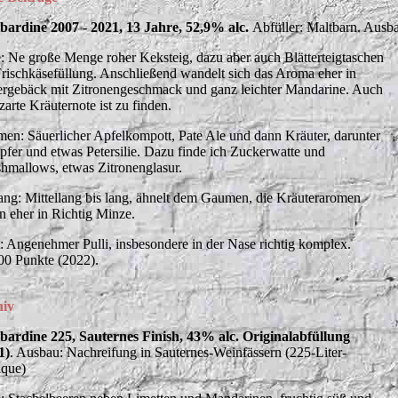
ibardine 2007 - 2021, 13 Jahre, 52,9% alc.
Abfüller: Maltbarn. Ausb
: Ne große Menge roher Keksteig, dazu aber auch Blätterteigtaschen
Frischkäsefüllung. Anschließend wandelt sich das Aroma eher in
ergebäck mit Zitronengeschmack und ganz leichter Mandarine. Auch
zarte Kräuternote ist zu finden.
en: Säuerlicher Apfelkompott, Pate Ale und dann Kräuter, darunter
fer und etwas Petersilie. Dazu finde ich Zuckerwatte und
hmallows, etwas Zitronenglasur.
ng: Mittellang bis lang, ähnelt dem Gaumen, die Kräuteraromen
n eher in Richtig Minze.
t: Angenehmer Pulli, insbesondere in der Nase richtig komplex.
00 Punkte (2022).
hiv
ibardine 225, Sauternes Finish, 43% alc. Originalabfüllung
1)
. Ausbau: Nachreifung in Sauternes-Weinfässern (225-Liter-
ique)