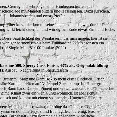
en: Cremig und sehr angenehm. Himbeeren treffen auf
hschokolade mit Mandelsplittern und Haselnüssen. Dazu Kirschen,
rliche Johannisbeeren und etwas Pfeffer.
ng: Eher kurz, hier kommt seine Jugend zudem etwas durch. Der
ng wirkt leicht säuerlich und würzig, am Ende etwas Zimt und Eiche.
t: Diese Säuerlichkeit der Weinfässer muss man mögen, hier ist sie
s weniger harmonisch als beim Tullibardine 225. Ansonsten ein
lloser Single Malt. 81/100 Punkte (2022)
ibardine 500, Sherry Cask Finish, 43% alc. Originalabfüllung
1)
. Ausbau: Nachreifung in Sherryfässern
: Bratäpfel, Malz und Gemüse - so mein erster Eindruck. Frisch
hälte Karotten treffen auf Apfel und Zuckersirup. Im Hintergrund
e ich Baumharz, Datteln, Piment und Gewürznelken, auch eine leichte
 Zimt. Klingt zwar ein wenig ungewöhnlich, ist aber richtig
onisch und kommt mit einem spannenden Unterton daher.
en: Macht genau so weiter, nur ohne das Gemüse. Die
ryaromen dominieren süß und fruchtig, leicht cremig. Rosinen,
apfel, Birnensaft. Dazu kommt eine angenehm winterliche