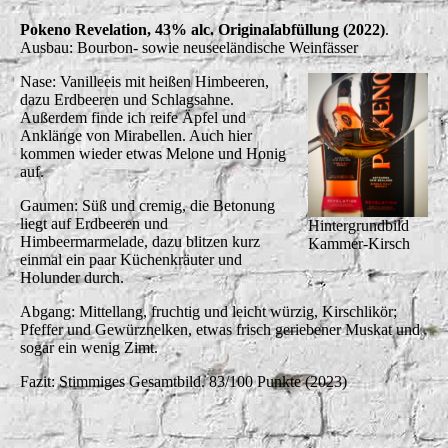
Pokeno Revelation, 43% alc. Originalabfüllung (2022)
.
Ausbau: Bourbon- sowie neuseeländische Weinfässer
Nase: Vanilleeis mit heißen Himbeeren,
dazu Erdbeeren und Schlagsahne.
Außerdem finde ich reife Äpfel und
Anklänge von Mirabellen. Auch hier
kommen wieder etwas Melone und Honig
auf.
Gaumen: Süß und cremig, die Betonung
liegt auf Erdbeeren und
Hintergrundbild
Himbeermarmelade, dazu blitzen kurz
Kammer-Kirsch
einmal ein paar Küchenkräuter und
Holunder durch.
Abgang: Mittellang, fruchtig und leicht würzig, Kirschlikör;
Pfeffer und Gewürznelken, etwas frisch geriebener Muskat und
sogar ein wenig Zimt.
Fazit: Stimmiges Gesamtbild. 83/100 Punkte (2023)