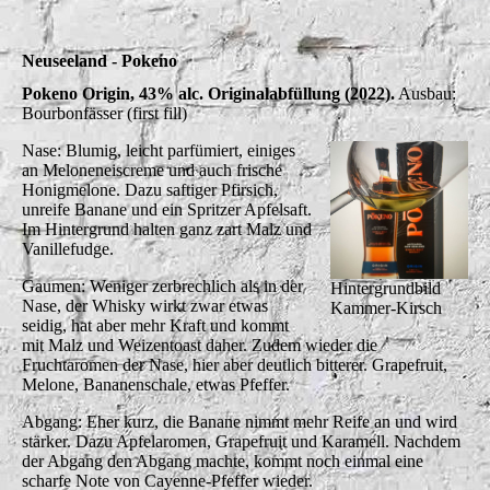
Neuseeland - Pokeno
Pokeno Origin, 43% alc. Originalabfüllung (2022).
Ausbau:
Bourbonfässer (first fill)
Nase: Blumig, leicht parfümiert, einiges
an Meloneneiscreme und auch frische
Honigmelone. Dazu saftiger Pfirsich,
unreife Banane und ein Spritzer Apfelsaft.
Im Hintergrund halten ganz zart Malz und
Vanillefudge.
Gaumen: Weniger zerbrechlich als in der
Hintergrundbild
Nase, der Whisky wirkt zwar etwas
Kammer-Kirsch
seidig, hat aber mehr Kraft und kommt
mit Malz und Weizentoast daher. Zudem wieder die
Fruchtaromen der Nase, hier aber deutlich bitterer. Grapefruit,
Melone, Bananenschale, etwas Pfeffer.
Abgang: Eher kurz, die Banane nimmt mehr Reife an und wird
stärker. Dazu Apfelaromen, Grapefruit und Karamell. Nachdem
der Abgang den Abgang machte, kommt noch einmal eine
scharfe Note von Cayenne-Pfeffer wieder.