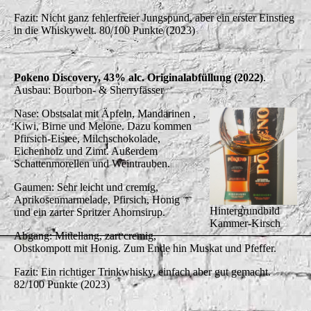
Fazit: Nicht ganz fehlerfreier Jungspund, aber ein erster Einstieg
in die Whiskywelt. 80/100 Punkte (2023)
Pokeno Discovery, 43% alc. Originalabfüllung (2022)
.
Ausbau: Bourbon- & Sherryfässer
Nase: Obstsalat mit Äpfeln, Mandarinen ,
Kiwi, Birne und Melone. Dazu kommen
Pfirsich-Eistee, Milchschokolade,
Eichenholz und Zimt. Außerdem
Schattenmorellen und Weintrauben.
Gaumen: Sehr leicht und cremig,
Aprikosenmarmelade, Pfirsich, Honig
Hintergrundbild
und ein zarter Spritzer Ahornsirup.
Kammer-Kirsch
Abgang: Mittellang, zart cremig,
Obstkompott mit Honig. Zum Ende hin Muskat und Pfeffer.
Fazit: Ein richtiger Trinkwhisky, einfach aber gut gemacht.
82/100 Punkte (2023)