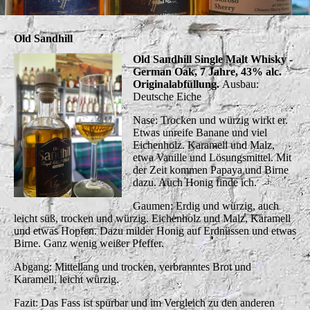
Old Sandhill
Old Sandhill Single Malt Whisky -
German Oak, 7 Jahre, 43% alc.
Originalabfüllung.
Ausbau:
Deutsche Eiche
Nase: Trocken und würzig wirkt er.
Etwas unreife Banane und viel
Eichenholz. Karamell und Malz,
etwa Vanille und Lösungsmittel. Mit
der Zeit kommen Papaya und Birne
dazu. Auch Honig finde ich.
Gaumen: Erdig und würzig, auch
leicht süß, trocken und würzig. Eichenholz und Malz, Karamell
und etwas Hopfen. Dazu milder Honig auf Erdnüssen und etwas
Birne. Ganz wenig weißer Pfeffer.
Abgang: Mittellang und trocken, verbranntes Brot und
Karamell, leicht würzig.
Fazit: Das Fass ist spürbar und im Vergleich zu den anderen