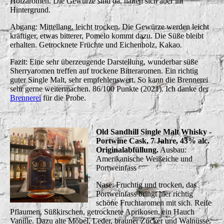
Holzaromen. Die Gewürze sind da, halten sich aber im
Hintergrund.
Abgang: Mittellang, leicht trocken. Die Gewürze werden leicht
kräftiger, etwas bitterer, Pomelo kommt dazu. Die Süße bleibt
erhalten. Getrocknete Früchte und Eichenholz, Kakao.
Fazit: Eine sehr überzeugende Darstellung, wunderbar süße
Sherryaromen treffen auf trockene Bitteraromen. Ein richtig
guter Single Malt, sehr empfehlenswert. So kann die Brennerei
sehr gerne weitermachen. 86/100 Punkte (2021). Ich danke der
Brennerei
für die Probe.
Old Sandhill Single Malt Whisky -
Portwine Cask, 7 Jahre, 43% alc.
Originalabfüllung.
Ausbau:
Amerikanische Weißeiche und
Portweinfass
Nase: Fruchtig und trocken, das
Portweinfass bringt hier richtig
schöne Fruchtaromen mit sich. Reife
Pflaumen, Süßkirschen, getrocknete Aprikosen, ein Hauch
Vanille. Dazu alte Möbel, Leder, brauner Zucker und Walnüsse.