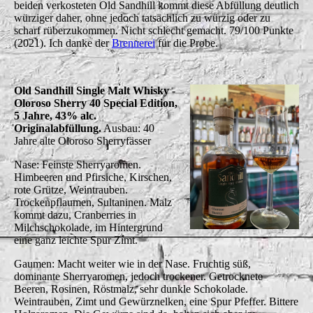
beiden verkosteten Old Sandhill kommt diese Abfüllung deutlich
würziger daher, ohne jedoch tatsächlich zu würzig oder zu
scharf rüberzukommen. Nicht schlecht gemacht. 79/100 Punkte
(2021). Ich danke der
Brennerei
für die Probe.
Old Sandhill Single Malt Whisky -
Oloroso Sherry 40 Special Edition,
5 Jahre, 43% alc.
Originalabfüllung.
Ausbau: 40
Jahre alte Oloroso Sherryfässer
Nase: Feinste Sherryaromen.
Himbeeren und Pfirsiche, Kirschen,
rote Grütze, Weintrauben.
Trockenpflaumen, Sultaninen. Malz
kommt dazu, Cranberries in
Milchschokolade, im Hintergrund
eine ganz leichte Spur Zimt.
Gaumen: Macht weiter wie in der Nase. Fruchtig süß,
dominante Sherryaromen, jedoch trockener. Getrocknete
Beeren, Rosinen, Röstmalz, sehr dunkle Schokolade.
Weintrauben, Zimt und Gewürznelken, eine Spur Pfeffer. Bittere