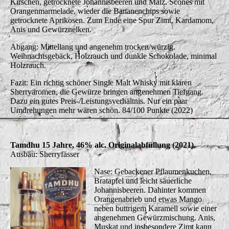
Kirschen, getrocknete Johannisbeeren und Malz. Scones mit
Orangenmarmelade, wieder die Bananenchips sowie
getrocknete Aprikosen. Zum Ende eine Spur Zimt, Kardamom,
Anis und Gewürznelken.
Abgang: Mittellang und angenehm trocken/würzig.
Weihnachtsgebäck, Holzrauch und dunkle Schokolade, minimal
Holzrauch.
Fazit: Ein richtig schöner Single Malt Whisky mit klaren
Sherryaromen, die Gewürze bringen angenehmen Tiefgang.
Dazu ein gutes Preis-/Leistungsverhältnis. Nur ein paar
Umdrehungen mehr wären schön. 84/100 Punkte (2022)
Tamdhu 15 Jahre, 46% alc. Originalabfüllung (2021).
Ausbau: Sherryfässer
Nase: Gebackener Pflaumenkuchen,
Bratapfel und leicht säuerliche
Johannisbeeren. Dahinter kommen
Orangenabrieb und etwas Mango
neben buttrigem Karamell sowie einer
angenehmen Gewürzmischung. Anis,
Muskat und insbesondere Zimt kann