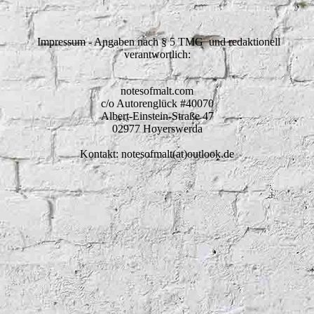
Impressum - Angaben nach § 5 TMG und redaktionell
verantwortlich:
notesofmalt.com
c/o Autorenglück #40070
Albert-Einstein-Straße 47
02977 Hoyerswerda
Kontakt: notesofmalt(at)outlook.de