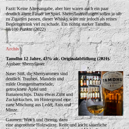
Fazit: Keine Altersangabe, aber hier waren auch ein paar
deutlich ältere Fässer im Spiel. Sherryfassreifungen sollen ja oft
zu Zigarren passen, dieser Whisky wäre mir jedoch als reines
Begleitgetränk viel zu schade. Ein richtig starker Tamdhu.
88/100 Punkte (2022)
Archiv
Tamdhu 12 Jahre, 43% alc. Originalabfüllung (2021).
Ausbau: Sherryfässer
Nase: Süß, die Sherryaromen sind
deutlich. Trauben, Mandeln und
milde Orangenmarmelade,
getrocknete Äpfel und
Bananenchips. Dazu etwas Zimt und
Zuckerkuchen, im Hintergrund eine
zarte Mischung aus Leder, Anis und
Minze.
Gaumen: Weich und cremig, dazu
eine angenehme Holzwürze. Reife und leicht säuerliche