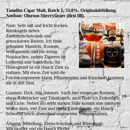
Tamdhu Cigar Malt, Batch 1, 53,8%. Originalabfüllung.
Ausbau: Oloroso-Sherryfässer (first fill).
Nase: Sehr süß und leicht trocken.
Rumkugeln neben
Zartbitterschokolade und
getrockneten Beeren. Ich finde
gebrannte Mandeln, Rosinen,
Weingummis und ein wenig
Nusskuchen, zudem Zigarren im
Lederetui und Sandelholz. Im
Hintergrund ist ein Hauch Zimt zu
erahnen. Mit etwas Zeit wird die
Fruchtkomponente klarer, Pflaumenmus und Kirschsaft kommen
mir in den Sinn.
Gaumen: Dick, ölig, intensiv. Auch hier einiges an Rosinen,
etwas Rohrzucker und Tabakrauch, auch finde ich Zedernholz
und Eiche. Neben der recht starken Süße kommt eine intensive
Würze dazu, viel Zimt und etwas Kinderlakritz, ein Hauch
Schwefel sowie abrundend angenehme Nougatpralinen.
Abgang: Mittellang, Zimtschokolade und Blutorange,
Milchkaffee und ein Hauch Pfeffer