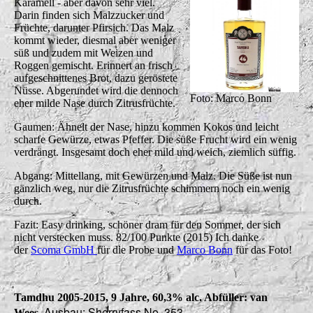
Karamell - aber davon sehr viel.
Darin finden sich Malzzucker und
Früchte, darunter Pfirsich. Das Malz
kommt wieder, diesmal aber weniger
süß und zudem mit Weizen und
Roggen gemischt. Erinnert an frisch
aufgeschnittenes Brot, dazu geröstete
Nüsse. Abgerundet wird die dennoch
Foto: Marco Bonn
eher milde Nase durch Zitrusfrüchte.
Gaumen: Ähnelt der Nase, hinzu kommen Kokos und leicht
scharfe Gewürze, etwas Pfeffer. Die süße Frucht wird ein wenig
verdrängt. Insgesamt doch eher mild und weich, ziemlich süffig.
Abgang: Mittellang, mit Gewürzen und Malz. Die Süße ist nun
gänzlich weg, nur die Zitrusfrüchte schimmern noch ein wenig
durch.
Fazit: Easy drinking, schöner dram für den Sommer, der sich
nicht verstecken muss. 82/100 Punkte (2015) Ich danke
der
Scoma GmbH
für die Probe und
Marco Bonn
für das Foto!
Tamdhu 2005-2015, 9 Jahre, 60,3% alc. Abfüller: van
Ausbau: Sherryfass No. 353
Wees.