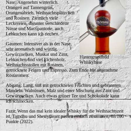
Nase: Angenehm winterlich.
Orangen auf Tannengrün,
Orangenabrieb, Weihnachtsplätzchen
und Rosinen. Ziemlich viele
Leckereien, darunter verschiedene
Nüsse und Marzipantorte, auch
Lebkuchen kann ich riechen.
Gaumen: Intensiver als in der Nase,
sehr aromatisch und würzig.
Gewürznelken, Muskat und Zimt,
Hintergrundbild
Lebkuchen und viel Eichenholz.
Whiskybase
Weihnachtsstollen mit Rosinen,
getrocknete Feigen und Espresso. Zum Ende hin angenehme
Röstaromen.
Abgang: Lang, süß mit getrockneten Früchten und gebrannten
Mandeln. Walnüssen, Malz und einer Mischung aus Zimt und
Gewürznelken. Auch etwas grüner Tee und Schokolade kann
ich schmecken.
Fazit: Wenn das mal kein idealer Whisky für die Weihnachtszeit
ist, Tamdhu und Sherryfässer passen einfach zusammen. 88/100
Punkte (2022).