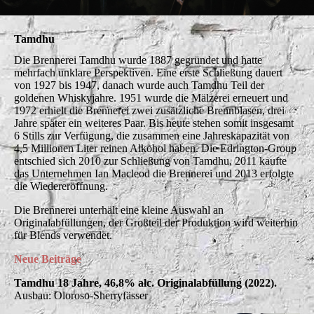
Tamdhu
Die Brennerei Tamdhu wurde 1887 gegründet und hatte
mehrfach unklare Perspektiven. Eine erste Schließung dauert
von 1927 bis 1947, danach wurde auch Tamdhu Teil der
goldenen Whiskyjahre. 1951 wurde die Mälzerei erneuert und
1972 erhielt die Brennerei zwei zusätzliche Brennblasen, drei
Jahre später ein weiteres Paar. Bis heute stehen somit insgesamt
6 Stills zur Verfügung, die zusammen eine Jahreskapazität von
4,5 Millionen Liter reinen Alkohol haben. Die Edrington-Group
entschied sich 2010 zur Schließung von Tamdhu, 2011 kaufte
das Unternehmen Ian Macleod die Brennerei und 2013 erfolgte
die Wiedereröffnung.
Die Brennerei unterhält eine kleine Auswahl an
Originalabfüllungen, der Großteil der Produktion wird weiterhin
für Blends verwendet.
Neue Beiträge
Tamdhu 18 Jahre, 46,8% alc. Originalabfüllung (2022).
Ausbau: Oloroso-Sherryfässer