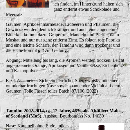
ich finden, im Hintergrund halten sich
ganz entfernt etwas Schokolade und
Meersalz.
Gaumen: Aprikosenmarmelade, Erdbeeren und Pflaumen, die
Gewürze werden deutlich kräftiger und auch eine angenehme
Bitterkeit kommt dazu. Grapefruit, Mandeln und Pfeffer, dann
Muskat und nur nur ganz entfernt Zimt. Es folgen rote Paprika
und eine leichte Schärfe, der Tamdhu wird dann trockener und
die Eiche kommt gut zur Geltung.
Abgang: Mittellang bis lang, die Aromen werden trocken. Leicht
angetrocknete Orange, Aprikosen und Vanillekekse, Eichenholz
und Kakaopulver.
Fazit: Aus meiner Sicht ein herrlicher Sherrywhisky mit einer
wunderbar fruchtigen Nase sowie spannender Vielfalt auf dem
Gaumen. Tolle Fässer, tolles Batch. 87/100 (2022)
Tamdhu 2002-2014, ca. 12 Jahre, 46% alc. Abfüller: Malts
of Scotland (MoS)
. Ausbau: Bourbonfass No. 14039
Nase: Karamell ohne Ende, mildes