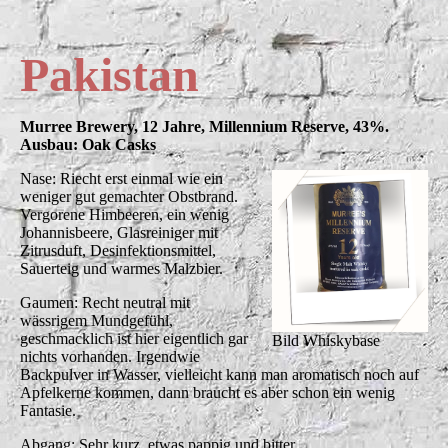
Pakistan
Murree Brewery, 12 Jahre, Millennium Reserve, 43%.
Ausbau: Oak Casks
Nase: Riecht erst einmal wie ein
weniger gut gemachter Obstbrand.
Vergorene Himbeeren, ein wenig
Johannisbeere, Glasreiniger mit
Zitrusduft, Desinfektionsmittel,
Sauerteig und warmes Malzbier.
Gaumen: Recht neutral mit
wässrigem Mundgefühl,
geschmacklich ist hier eigentlich gar
Bild Whiskybase
nichts vorhanden. Irgendwie
Backpulver in Wasser, vielleicht kann man aromatisch noch auf
Apfelkerne kommen, dann braucht es aber schon ein wenig
Fantasie.
Abgang: Sehr kurz, etwas pappig und bitter.