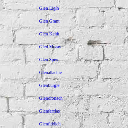
Glen Elgin
Glen Grant
Glen Keith
Glen Moray
Glen Spey
Glenallachie
Glenburgie
Glendronach
Glenfarclas
Glenfiddich