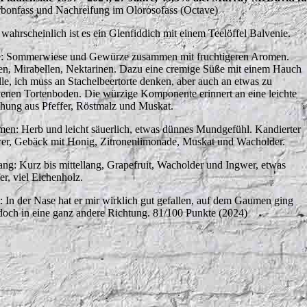
bonfass und Nachreifung im Olorosofass (Octave)
 wahrscheinlich ist es ein Glenfiddich mit einem Teelöffel Balvenie.
: Sommerwiese und Gewürze zusammen mit fruchtigeren Aromen.
en, Mirabellen, Nektarinen. Dazu eine cremige Süße mit einem Hauch
lle, ich muss an Stachelbeertorte denken, aber auch an etwas zu
kenen Tortenboden. Die würzige Komponente erinnert an eine leichte
hung aus Pfeffer, Röstmalz und Muskat.
en: Herb und leicht säuerlich, etwas dünnes Mundgefühl. Kandierter
er, Gebäck mit Honig, Zitronenlimonade, Muskat und Wacholder.
ng: Kurz bis mittellang, Grapefruit, Wacholder und Ingwer, etwas
er, viel Eichenholz.
t: In der Nase hat er mir wirklich gut gefallen, auf dem Gaumen ging
edoch in eine ganz andere Richtung. 81/100 Punkte (2024)