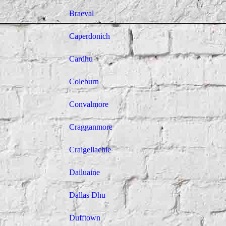
Braeval
Caperdonich
Cardhu
Coleburn
Convalmore
Cragganmore
Craigellachie
Dailuaine
Dallas Dhu
Dufftown