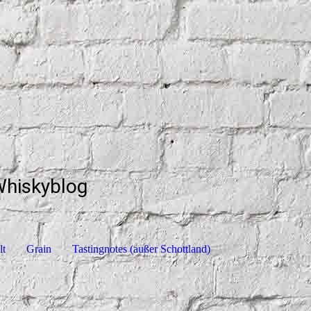
Whiskyblog
lt
Grain
Tastingnotes (außer Schottland)