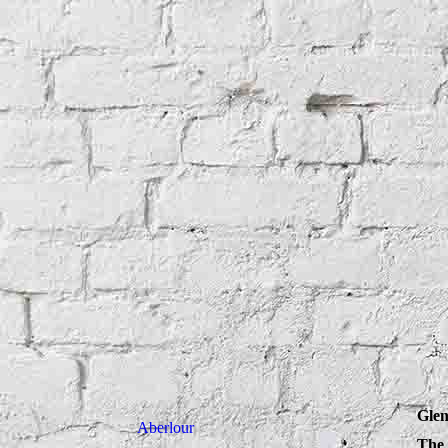
Glen
Aberlour
The 