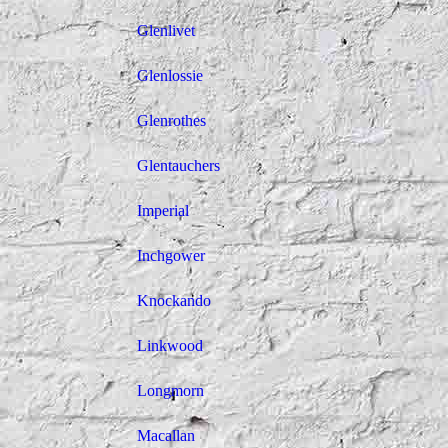
Glenlivet
Glenlossie
Glenrothes
Glentauchers
Imperial
Inchgower
Knockando
Linkwood
Longmorn
Macallan