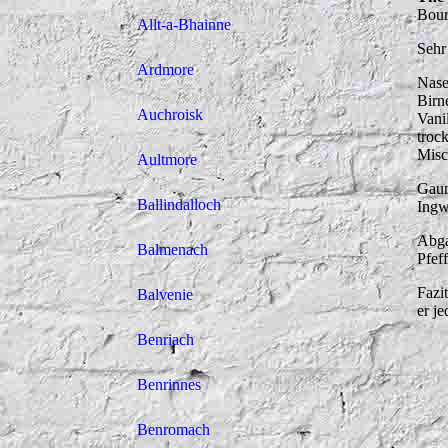
Bour
Allt-a-Bhainne
Sehr
Ardmore
Nase
Birn
Auchroisk
Vani
troc
Misc
Aultmore
Gaum
Ballindalloch
Ingw
Abga
Balmenach
Pfeff
Fazi
Balvenie
er j
Benriach
Benrinnes
Benromach