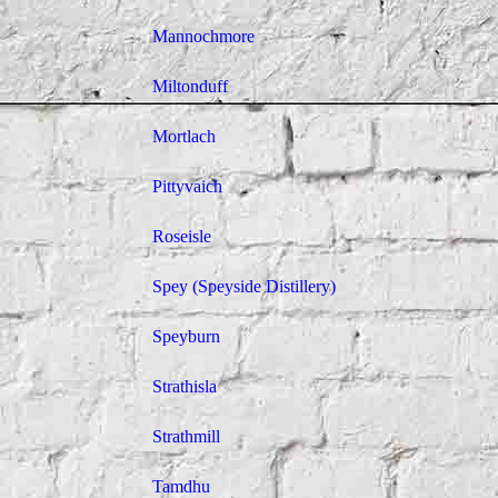
Mannochmore
Miltonduff
Mortlach
Pittyvaich
Roseisle
Spey (Speyside Distillery)
Speyburn
Strathisla
Strathmill
Tamdhu