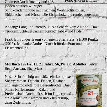
Foto: Andrea Dittrich
Gaumen: Auch fruchtig und süß,
jedoch deutlich würziger.
Schokoladenfondue mit Früchten, Weihnachtsstollen,
Süßkirschen und Nüsse. Die Eichenholznote rundet angenehm
ab.
Abgang: Lang und intensiv, kurze Schärfe vom Alkohol. Dazu
Trockenfrüchte, Kirschen, Kakao, Tabak und Holz.
Fazit: Ein runder Traum von einem Sherryfass! 91/100 Punkte
(2015). Ich danke Andrea Dittrich für das Foto und die
Flaschenteilung!
Mortlach 1991-2012, 21 Jahre, 56,3% alc. Abfüller: Silver
Seal
. Ausbau: Sherryfass
Nase: Sehr fruchtig und süß, sehr komplexe
Sherryaromen. Datteln, Feigen, Rosinen
und angetrocknete rote Beerenfrüchte. Dazu
bittere Kaffeearomen, Kakao und
Pfeifentabak. Auch hält sich im Hintergrund
ein Aroma von Karamell und Zuckersirup,
dazu Zedernholz.