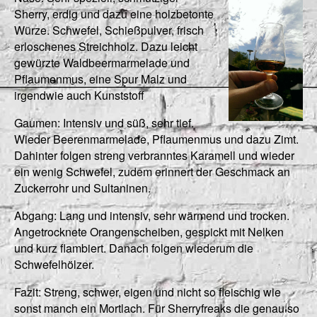
Sherry, erdig und dazu eine holzbetonte
Würze. Schwefel, Schießpulver, frisch
erloschenes Streichholz. Dazu leicht
gewürzte Waldbeermarmelade und
Pflaumenmus, eine Spur Malz und
irgendwie auch Kunststoff
Gaumen: Intensiv und süß, sehr tief.
Wieder Beerenmarmelade, Pflaumenmus und dazu Zimt.
Dahinter folgen streng verbranntes Karamell und wieder
ein wenig Schwefel, zudem erinnert der Geschmack an
Zuckerrohr und Sultaninen.
Abgang: Lang und intensiv, sehr wärmend und trocken.
Angetrocknete Orangenscheiben, gespickt mit Nelken
und kurz flambiert. Danach folgen wiederum die
Schwefelhölzer.
Fazit: Streng, schwer, eigen und nicht so fleischig wie
sonst manch ein Mortlach. Für Sherryfreaks die genau so