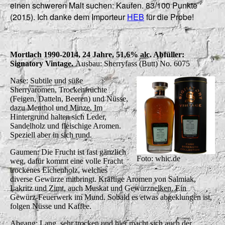
einen schweren Malt suchen: Kaufen. 83/100 Punkte
(2015). Ich danke dem Importeur
HEB
für die Probe!
Mortlach 1990-2014, 24 Jahre, 51,6% alc. Abfüller:
Signatory Vintage.
Ausbau: Sherryfass (Butt) No. 6075
Nase: Subtile und süße
Sherryaromen, Trockenfrüchte
(Feigen, Datteln, Beeren) und Nüsse,
dazu Menthol und Minze. Im
Hintergrund halten sich Leder,
Sandelholz und fleischige Aromen.
Speziell aber in sich rund.
Gaumen: Die Frucht ist fast gänzlich
Foto: whic.de
weg, dafür kommt eine volle Fracht
trockenes Eichenholz, welches
diverse Gewürze mitbringt. Kräftige Aromen von Salmiak,
Lakritz und Zimt, auch Muskat und Gewürznelken. Ein
Gewürz-Feuerwerk im Mund. Sobald es etwas abgeklungen ist,
folgen Nüsse und Kaffee.
Abgang: Lang, sehr trocken und hier macht sich auch der