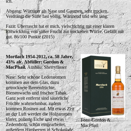
ich.
Abgang: Würziger als Nase und Gaumen, sehr trocken.
Verdrängt die Süße fast völlig. Wärmend und sehr lang.
Fazit: Überrascht hat er mich, vielschichtig mit einer klaren
Entwicklung von süßer Frucht zur trockenen Würze. Gefällt mir
gut. 86/100 Punkte (2015)
Mortlach 1954-2012, ca. 58 Jahre,
43% alc. Abfüller: Gordon &
MacPhail.
Ausbau: Sherryfässer
Nase: Sehr schöne Lederaromen
kommen aus dem Glas, dazu
getrocknete Beerenfrüchte,
Bienenwachs und frischer Tabak.
Ganz weit entfernt sind säuerliche
Früchte wahrnehmbar, zudem
kommen Rosinen auf. Mit etwas Zeit
an der Luft werden die Holzaromen
klarer, polierte Eiche und etwas
Foto: Gordon &
Zedernholz, schön eingearbeitet,
MacPhail
außerdem Himbeeren in Schokolade.