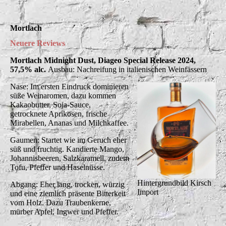
Mortlach
Neuere
Reviews
Mortlach Midnight Dust, Diageo Special Release 2024,
57,5% alc.
Ausbau: Nachreifung in italienischen Weinfässern
Nase: Im ersten Eindruck dominieren
süße Weinaromen, dazu kommen
Kakaobutter, Soja-Sauce,
getrocknete Aprikosen, frische
Mirabellen, Ananas und Milchkaffee.
Gaumen: Startet wie im Geruch eher
süß und fruchtig. Kandierte Mango,
Johannisbeeren, Salzkaramell, zudem
Tofu, Pfeffer und Haselnüsse.
Hintergrundbild Kirsch
Abgang: Eher lang, trocken, würzig
Import
und eine ziemlich präsente Bitterkeit
vom Holz. Dazu Traubenkerne,
mürber Apfel, Ingwer und Pfeffer.