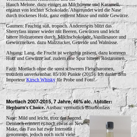
Hauch Melone. dazu einiges an Milchcreme und Karamell,
ergänzt von leichter Schokolade. Abgerundet wird die Nase
durch trockenes Holz, ganz entfernt Minze und milde Gewürze.
Gaumen: Fruchtig süß, tropisch. Andererseits blitzt das
Sherryfass immer wieder mit Beeren, Gewürzen und leicht
bittere Holzaromen durch. Milchschokolade, Vanillesauce und
Gewürznelken. dazu Malzzucker, Getreide und Walnüsse.
Abgang: Lang, die Frucht ist weiterhin präsent, dazu kommen
Holz und Gewürze auf. zudem eine Spur bitterer Röstaromen.
Fazit: Mortlach ohne die sonst schweren Fleischaromen,
trotzdem unverkennbar. 85/100 Punkte (2015).
Ich danke dem
Importeur
Kirsch Whisky
für Probe und Foto!
Mortlach 2007-2015, 7 Jahre, 46% alc.
Abfüller:
Hepburn's Choice.
Ausbau: vermutlich Bourbonfass
Nase: Mild und leicht, trotz der Jugend.
Dennoch erinnert er noch etwas an New
Make, das Fass hat zwar Intensität
genommen, jedoch noch nicht viele