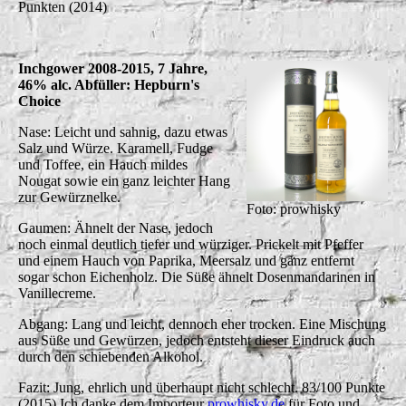
Punkten (2014)
Inchgower 2008-2015, 7 Jahre,
46% alc. Abfüller: Hepburn's
Choice
Nase: Leicht und sahnig, dazu etwas
Salz und Würze. Karamell, Fudge
und Toffee, ein Hauch mildes
Nougat sowie ein ganz leichter Hang
zur Gewürznelke.
Foto: prowhisky
Gaumen: Ähnelt der Nase, jedoch
noch einmal deutlich tiefer und würziger. Prickelt mit Pfeffer
und einem Hauch von Paprika, Meersalz und ganz entfernt
sogar schon Eichenholz. Die Süße ähnelt Dosenmandarinen in
Vanillecreme.
Abgang: Lang und leicht, dennoch eher trocken. Eine Mischung
aus Süße und Gewürzen, jedoch entsteht dieser Eindruck auch
durch den schiebenden Alkohol.
Fazit: Jung, ehrlich und überhaupt nicht schlecht. 83/100 Punkte
(2015) Ich danke dem Importeur
prowhisky.de
für Foto und