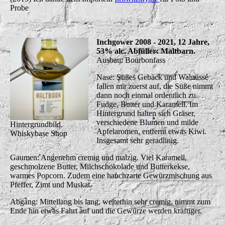
Probe
Inchgower 2008 - 2021, 12 Jahre,
53% alc. Abfüller: Maltbarn.
Ausbau: Bourbonfass
Nase: Süßes Gebäck und Walnüsse
fallen mir zuerst auf, die Süße nimmt
dann noch einmal ordentlich zu.
Fudge, Butter und Karamell. Im
Hintergrund halten sich Gräser,
verschiedene Blumen und milde
Hintergrundbild.
Apfelaromen, entfernt etwas Kiwi.
Whiskybase Shop
Insgesamt sehr geradlinig.
Gaumen: Angenehm cremig und malzig. Viel Karamell,
geschmolzene Butter, Milchschokolade und Butterkekse,
warmes Popcorn. Zudem eine hauchzarte Gewürzmischung aus
Pfeffer, Zimt und Muskat.
Abgang: Mittellang bis lang, weiterhin sehr cremig, nimmt zum
Ende hin etwas Fahrt auf und die Gewürze werden kräftiger.