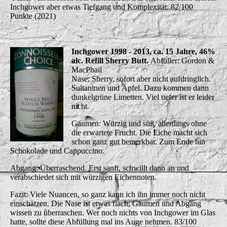
Inchgower aber etwas Tiefgang und Komplexität. 82/100
Punkte (2021)
Inchgower 1998 - 2013, ca. 15 Jahre, 46%
alc. Refill Sherry Butt.
Abfüller: Gordon &
MacPhail
Nase: Sherry, sofort aber nicht aufdringlich.
Sultaninen und Äpfel. Dazu kommen dann
dunkelgrüne Limetten. Viel tiefer ist er leider
nicht.
Gaumen: Würzig und süß, allerdings ohne
die erwartete Frucht. Die Eiche macht sich
schon ganz gut bemerkbar. Zum Ende hin
Schokolade und Cappuccino.
Abgang: Überraschend. Erst sanft, schwillt dann an und
verabschiedet sich mit würzigen Eichennoten.
Fazit: Viele Nuancen, so ganz kann ich ihn immer noch nicht
einschätzen. Die Nase ist etwas flach, Gaumen und Abgang
wissen zu überraschen. Wer noch nichts von Inchgower im Glas
hatte, sollte diese Abfüllung mal ins Auge nehmen. 83/100