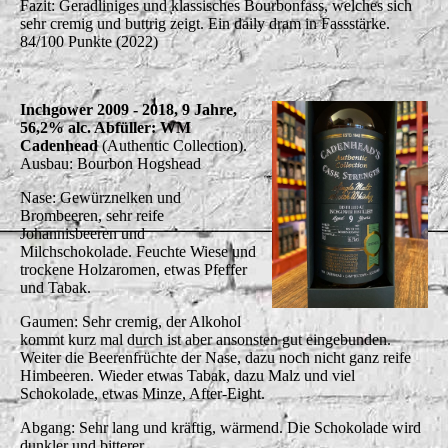
Fazit: Geradliniges und klassisches Bourbonfass, welches sich
sehr cremig und buttrig zeigt. Ein daily dram in Fassstärke.
84/100 Punkte (2022)
Inchgower 2009 - 2018, 9 Jahre,
56,2% alc. Abfüller: WM
Cadenhead
(Authentic Collection).
Ausbau: Bourbon Hogshead
Nase: Gewürznelken und
Brombeeren, sehr reife
Johannisbeeren und
Milchschokolade. Feuchte Wiese und
trockene Holzaromen, etwas Pfeffer
und Tabak.
Gaumen: Sehr cremig, der Alkohol
kommt kurz mal durch ist aber ansonsten gut eingebunden.
Weiter die Beerenfrüchte der Nase, dazu noch nicht ganz reife
Himbeeren. Wieder etwas Tabak, dazu Malz und viel
Schokolade, etwas Minze, After-Eight.
Abgang: Sehr lang und kräftig, wärmend. Die Schokolade wird
dunkler und bitterer.