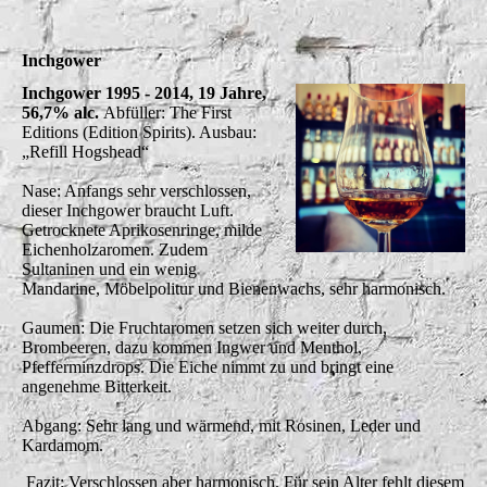
Inchgower
Inchgower 1995 - 2014, 19 Jahre,
56,7% alc.
Abfüller: The First
Editions (Edition Spirits). Ausbau:
„Refill Hogshead“
Nase: Anfangs sehr verschlossen,
dieser Inchgower braucht Luft.
Getrocknete Aprikosenringe, milde
Eichenholzaromen. Zudem
Sultaninen und ein wenig
Mandarine, Möbelpolitur und Bienenwachs, sehr harmonisch.
Gaumen: Die Fruchtaromen setzen sich weiter durch,
Brombeeren, dazu kommen Ingwer und Menthol,
Pfefferminzdrops. Die Eiche nimmt zu und bringt eine
angenehme Bitterkeit.
Abgang: Sehr lang und wärmend, mit Rosinen, Leder und
Kardamom.
Fazit: Verschlossen aber harmonisch. Für sein Alter fehlt diesem