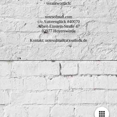
verantwortlich:
notesofmalt.com
c/o Autorenglück #40070
Albert-Einstein-Straße 47
02977 Hoyerswerda
Kontakt: notesofmalt(at)outlook.de