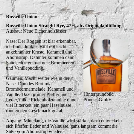
Rossville Union
Rossville Union Straight Rye, 47% alc. Originalabfüllung.
Ausbau: Neue Eichenholzfässer
Nase: Der Roggen ist klar erkennbar,
ich finde dunkles Brot mit leicht
angebrannter Kruste, Karamell und
Ahornsirup. Dahinter kommen dann
Sattelleder, getrocknete Brombeeren
und Vanillepudding.
Gaumen: Macht weiter wie in der
Nase. Dunkles Brot mit
Brombeermarmelade, Karamell und
Hintergrundbild
Vanille. Dazu grüner Pfeffer und
Prineus GmbH
Leder, milde Eichenholztannine ohne
viel Bitterkeit, ein paar Haselnüsse
runden den Geschmack gut ab.
Abgang: Mittellang, die Vanille wird stärker, dazu entwickeln
sich Pfeffer, Leder und Walnüsse, ganz langsam kommt die
Süße vom Ahornsirup wieder.