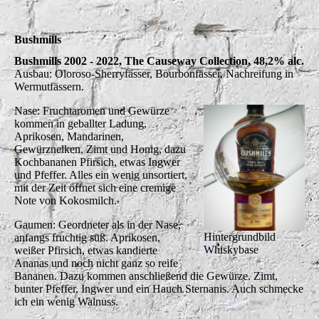
Bushmills
Bushmills 2002 - 2022, The Causeway Collection, 48,2% alc.
Ausbau: Oloroso-Sherryfässer, Bourbonfässer, Nachreifung in
Wermutfässern.
Nase: Fruchtaromen und Gewürze
kommen in geballter Ladung,
Aprikosen, Mandarinen,
Gewürznelken, Zimt und Honig, dazu
Kochbananen Pfirsich, etwas Ingwer
und Pfeffer. Alles ein wenig unsortiert,
mit der Zeit öffnet sich eine cremige
Note von Kokosmilch.
Gaumen: Geordneter als in der Nase,
Hintergrundbild
anfangs fruchtig süß. Aprikosen,
Whiskybase
weißer Pfirsich, etwas kandierte
Ananas und noch nicht ganz so reife
Bananen. Dazu kommen anschließend die Gewürze. Zimt,
bunter Pfeffer, Ingwer und ein Hauch Sternanis. Auch schmecke
ich ein wenig Walnuss.