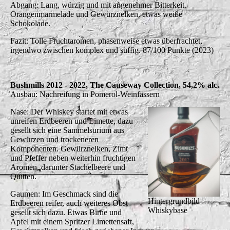
Abgang: Lang, würzig und mit angenehmer Bitterkeit.
Orangenmarmelade und Gewürznelken, etwas weiße
Schokolade.
Fazit: Tolle Fruchtaromen, phasenweise etwas überfrachtet,
irgendwo zwischen komplex und süffig. 87/100 Punkte (2023)
Bushmills 2012 - 2022, The Causeway Collection, 54,2% alc.
Ausbau: Nachreifung in Pomerol-Weinfässern
Nase: Der Whiskey startet mit etwas
unreifen Erdbeeren und Limette, dazu
gesellt sich eine Sammelsurium aus
Gewürzen und trockeneren
Komponenten. Gewürznelken, Zimt
und Pfeffer neben weiterhin fruchtigen
Aromen, darunter Stachelbeere und
Quitten.
Gaumen: Im Geschmack sind die
Hintergrundbild
Erdbeeren reifer, auch weiteres Obst
Whiskybase
gesellt sich dazu. Etwas Birne und
Apfel mit einem Spritzer Limettensaft,