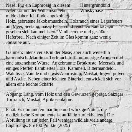
Nase: Für ein Laphroaig in diesem
Hintergrundbild
Alter kommt der Williamson eher
Whiskybase
milde daher. Ich finde angekohltes
Holz, gebratene Jakobsmuscheln, Holzrauch eines Lagerfeuers
am Meer, Seetang, nasse Felsen und feuchten Sand. Dazu
gesellen sich karamellisierte Vanillecreme und gesüßter
Haferbrei. Nach einiger Zeit im Glas kommt ganz wenig
Jodsalbe auf.
Gaumen: Intensiver als in der Nase, aber auch weiterhin
harmonisch. Maritimer Torfrauch trifft auf nussige Aromen und
eine angenehme Würze. Angebrannte Brotkruste, Meersalz und
einiges Pfeffer, flambiertes Holz, Karamell, Bittermandelöl,
Walnüsse, Vanille und etwas Ahornsirup, Muskat, Ingwerpulver
und Asche. Neben einer leichten Bitterkeit entwickelt sich vor
allem eine leichte Schärfe.
Abgang: Lang, vom Holz und den Gewürzen geprägt. Salziger
Torfrauch, Muskat, Aprikosenkerne.
Fazit: Es dominieren maritime und würzige Noten, die
medizinische Komponente ist auffällig zurückhaltend. Die
Abfüllung ist auf jeden Fall weniger wild als viele andere
Laphroaigs. 85/100 Punkte (2025)