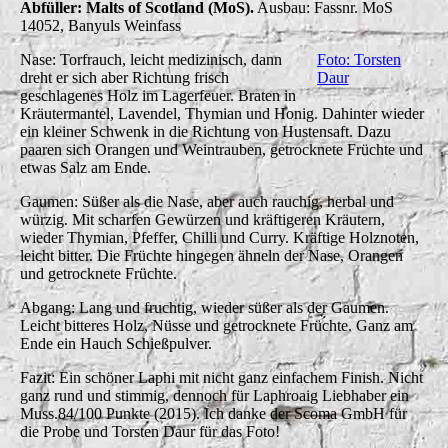
Abfüller: Malts of Scotland (MoS).
Ausbau: Fassnr. MoS
14052, Banyuls Weinfass
Nase: Torfrauch, leicht medizinisch, dann
Foto: Torsten
dreht er sich aber Richtung frisch
Daur
geschlagenes Holz im Lagerfeuer. Braten in
Kräutermantel, Lavendel, Thymian und Honig. Dahinter wieder
ein kleiner Schwenk in die Richtung von Hustensaft. Dazu
paaren sich Orangen und Weintrauben, getrocknete Früchte und
etwas Salz am Ende.
Gaumen: Süßer als die Nase, aber auch rauchig, herbal und
würzig. Mit scharfen Gewürzen und kräftigeren Kräutern,
wieder Thymian, Pfeffer, Chilli und Curry. Kräftige Holznoten,
leicht bitter. Die Früchte hingegen ähneln der Nase, Orangen
und getrocknete Früchte.
Abgang: Lang und fruchtig, wieder süßer als der Gaumen.
Leicht bitteres Holz, Nüsse und getrocknete Früchte. Ganz am
Ende ein Hauch Schießpulver.
Fazit: Ein schöner Laphi mit nicht ganz einfachem Finish. Nicht
ganz rund und stimmig, dennoch für Laphroaig Liebhaber ein
Muss.84/100 Punkte (2015). Ich danke der Scoma GmbH für
die Probe und Torsten Daur für das Foto!