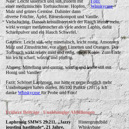
Nase: Leicht säuerlich und süß, zudem mit
Foto:
einer medizinischen Torfrauchnote. Hopfen,
Whiskycuse
Malz und grünes Gemüse. Dahinter dann
diverse Früchte, Äpfel, Birnenkompott und Vanille.
Vielschichtig. Danach kristallisiert sich der Rauch immer mehr,
wirkt weniger medizinischer als viele andere Laphis, dafür
Schießpulver und ein Hauch Schwefel.
Gaumen: Leicht süß, sehr mineralisch, leicht rostig. Ansonsten
Malz und Zitrusfrüchte, vor allem Limetten und Orangen. Der
Torfrauch wirkt relativ mild und erdig, etwas Kohle. Zum Ende
hin leicht scharf, würzig und pfeffrig.
Abgang: Mittellang und cremig, würzig und leicht süß mit
Honig und Vanille.
Fazit: Schöner Laphroaig, nur hätte er gerne deutlich mehr
Umdrehungen haben dürfen. 86/100 Punkte (2015). Ich
danke
Whiskycuse
für Probe und Foto!
Frühere Beiträge - Unabhängige Abfüllungen
Laphroaig SMWS 29.211, „Jazzy
Hintergrundbild
jousting hastlitude“, 21 Jahre,
Whiskybase