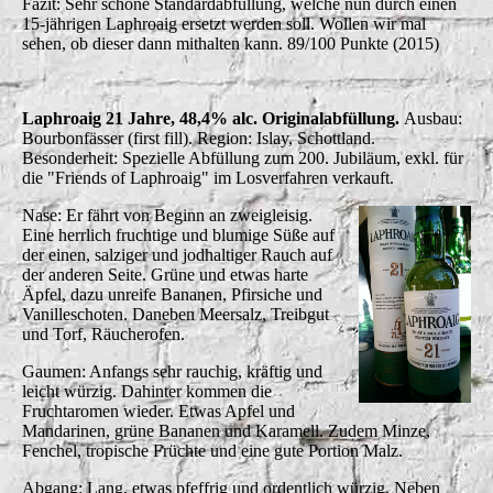
Fazit: Sehr schöne Standardabfüllung, welche nun durch einen
15-jährigen Laphroaig ersetzt werden soll. Wollen wir mal
sehen, ob dieser dann mithalten kann. 89/100 Punkte (2015)
Laphroaig 21 Jahre, 48,4% alc. Originalabfüllung.
Ausbau:
Bourbonfässer (first fill). Region: Islay, Schottland.
Besonderheit: Spezielle Abfüllung zum 200. Jubiläum, exkl. für
die "Friends of Laphroaig" im Losverfahren verkauft.
Nase: Er fährt von Beginn an zweigleisig.
Eine herrlich fruchtige und blumige Süße auf
der einen, salziger und jodhaltiger Rauch auf
der anderen Seite. Grüne und etwas harte
Äpfel, dazu unreife Bananen, Pfirsiche und
Vanilleschoten. Daneben Meersalz, Treibgut
und Torf, Räucherofen.
Gaumen: Anfangs sehr rauchig, kräftig und
leicht würzig. Dahinter kommen die
Fruchtaromen wieder. Etwas Apfel und
Mandarinen, grüne Bananen und Karamell. Zudem Minze,
Fenchel, tropische Früchte und eine gute Portion Malz.
Abgang: Lang, etwas pfeffrig und ordentlich würzig. Neben