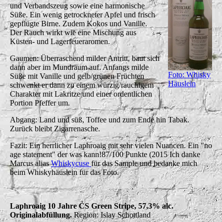
und Verbandszeug sowie eine harmonische
Süße. Ein wenig getrockneter Apfel und frisch
gepflügte Birne. Zudem Kokos und Vanille.
Der Rauch wirkt wie eine Mischung aus
Küsten- und Lagerfeueraromen.
Gaumen: Überraschend milder Antritt, baut sich
dann aber im Mundraum auf. Anfangs milde
Foto: Whisky
Süße mit Vanille und gelb/grünen Früchten
Häuslein
schwenkt er dann zu einem würzig/rauchigem
Charakter mit Lakritze und einer ordentlichen
Portion Pfeffer um.
Abgang: Land und süß, Toffee und zum Ende hin Tabak.
Zurück bleibt Zigarrenasche.
Fazit: Ein herrlicher Laphroaig mit sehr vielen Nuancen. Ein "no
age statement" der was kann!87/100 Punkte (2015 Ich danke
Marcus alias
Whiskycuse
für das Sample und bedanke mich
beim Whiskyhäuslein für das Foto.
Laphroaig 10 Jahre CS Green Stripe, 57,3% alc.
Originalabfüllung.
Region: Islay Schottland