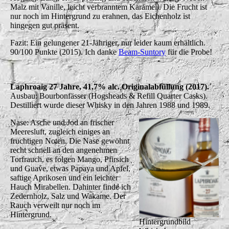
Malz mit Vanille, leicht verbranntem Karamell. Die Frucht ist
nur noch im Hintergrund zu erahnen, das Eichenholz ist
hingegen gut präsent.
Fazit: Ein gelungener 21-Jähriger, nur leider kaum erhältlich.
90/100 Punkte (2015). Ich danke
Beam-Suntory
für die Probe!
Laphroaig 27 Jahre, 41,7% alc. Originalabfüllung (2017).
Ausbau: Bourbonfässer (Hogsheads & Refill Quarter Casks).
Destilliert wurde dieser Whisky in den Jahren 1988 und 1989.
Nase: Asche und Jod an frischer
Meeresluft, zugleich einiges an
fruchtigen Noten. Die Nase gewöhnt
recht schnell an den angenehmen
Torfrauch, es folgen Mango, Pfirsich
und Guave, etwas Papaya und Apfel,
saftige Aprikosen und ein leichter
Hauch Mirabellen. Dahinter finde ich
Zedernholz, Salz und Wakame. Der
Rauch verweilt nur noch im
Hintergrund.
Hintergrundbild