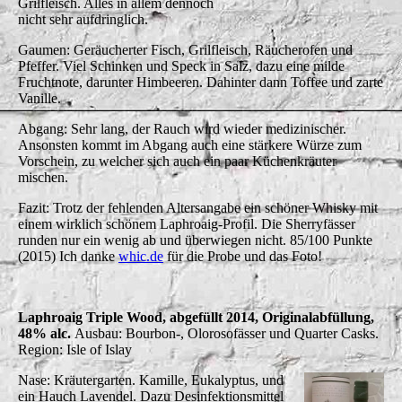
Grilfleisch. Alles in allem dennoch
nicht sehr aufdringlich.
Gaumen: Geräucherter Fisch, Grilfleisch, Räucherofen und
Pfeffer. Viel Schinken und Speck in Salz, dazu eine milde
Fruchtnote, darunter Himbeeren. Dahinter dann Toffee und zarte
Vanille.
Abgang: Sehr lang, der Rauch wird wieder medizinischer.
Ansonsten kommt im Abgang auch eine stärkere Würze zum
Vorschein, zu welcher sich auch ein paar Küchenkräuter
mischen.
Fazit: Trotz der fehlenden Altersangabe ein schöner Whisky mit
einem wirklich schönem Laphroaig-Profil. Die Sherryfässer
runden nur ein wenig ab und überwiegen nicht. 85/100 Punkte
(2015) Ich danke
whic.de
für die Probe und das Foto!
Laphroaig Triple Wood, abgefüllt 2014, Originalabfüllung,
48% alc.
Ausbau: Bourbon-, Olorosofässer und Quarter Casks.
Region: Isle of Islay
Nase: Kräutergarten. Kamille, Eukalyptus, und
ein Hauch Lavendel. Dazu Desinfektionsmittel