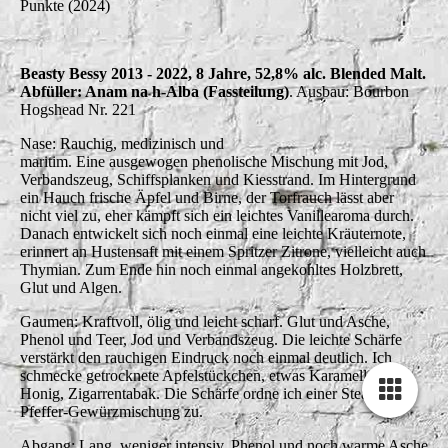
Punkte (2024)
Beasty Bessy 2013 - 2022, 8 Jahre, 52,8% alc. Blended Malt.
Abfüller: Anam na h-Alba (Fassteilung)
. Ausbau: Bourbon
Hogshead Nr. 221
Nase: Rauchig, medizinisch und
maritim. Eine ausgewogen phenolische Mischung mit Jod,
Verbandszeug, Schiffsplanken und Kiesstrand. Im Hintergrund
ein Hauch frische Äpfel und Birne, der Torfrauch lässt aber
nicht viel zu, eher kämpft sich ein leichtes Vanillearoma durch.
Danach entwickelt sich noch einmal eine leichte Kräuternote,
erinnert an Hustensaft mit einem Spritzer Zitrone, vielleicht auch
Thymian. Zum Ende hin noch einmal angekohltes Holzbrett,
Glut und Algen.
Gaumen: Kraftvoll, ölig und leicht scharf. Glut und Asche,
Phenol und Teer, Jod und Verbandszeug. Die leichte Schärfe
verstärkt den rauchigen Eindruck noch einmal deutlich. Ich
schmecke getrocknete Apfelstückchen, etwas Karamell und
Honig, Zigarrentabak. Die Schärfe ordne ich einer Steak-
Pfeffer-Gewürzmischung zu.
Abgang: Lang, weniger intensiv. Phenol und noch warme Asche