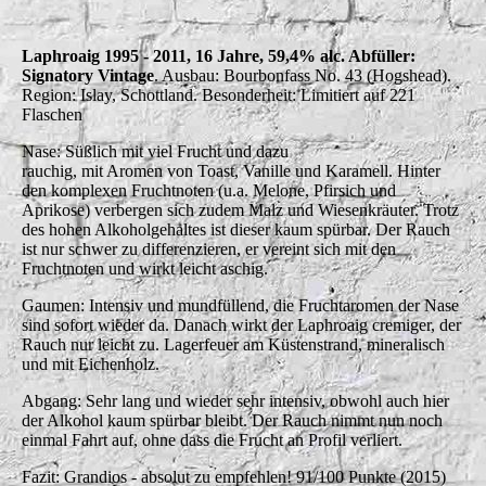
Laphroaig 1995 - 2011, 16 Jahre, 59,4% alc. Abfüller:
Signatory Vintage
. Ausbau: Bourbonfass No. 43 (Hogshead).
Region: Islay, Schottland. Besonderheit: Limitiert auf 221
Flaschen
Nase: Süßlich mit viel Frucht und dazu
rauchig, mit Aromen von Toast, Vanille und Karamell. Hinter
den komplexen Fruchtnoten (u.a. Melone, Pfirsich und
Aprikose) verbergen sich zudem Malz und Wiesenkräuter. Trotz
des hohen Alkoholgehaltes ist dieser kaum spürbar. Der Rauch
ist nur schwer zu differenzieren, er vereint sich mit den
Fruchtnoten und wirkt leicht aschig.
Gaumen: Intensiv und mundfüllend, die Fruchtaromen der Nase
sind sofort wieder da. Danach wirkt der Laphroaig cremiger, der
Rauch nur leicht zu. Lagerfeuer am Küstenstrand, mineralisch
und mit Eichenholz.
Abgang: Sehr lang und wieder sehr intensiv, obwohl auch hier
der Alkohol kaum spürbar bleibt. Der Rauch nimmt nun noch
einmal Fahrt auf, ohne dass die Frucht an Profil verliert.
Fazit: Grandios - absolut zu empfehlen! 91/100 Punkte (2015)