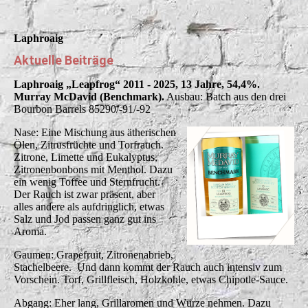
Laphroaig
Aktuelle Beiträge
Laphroaig „Leapfrog“ 2011 - 2025, 13 Jahre, 54,4%.
Murray McDavid (Benchmark).
Ausbau: Batch aus den drei
Bourbon Barrels 85290/-91/-92
Nase: Eine Mischung aus ätherischen
Ölen, Zitrusfrüchte und Torfrauch.
Zitrone, Limette und Eukalyptus,
Zitronenbonbons mit Menthol. Dazu
ein wenig Toffee und Sternfrucht.
Der Rauch ist zwar präsent, aber
alles andere als aufdringlich, etwas
Salz und Jod passen ganz gut ins
Aroma.
Gaumen: Grapefruit, Zitronenabrieb,
Stachelbeere. Und dann kommt der Rauch auch intensiv zum
Vorschein. Torf, Grillfleisch, Holzkohle, etwas Chipotle-Sauce.
Abgang: Eher lang, Grillaromen und Würze nehmen. Dazu