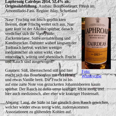
Laphroaig Cairdeas 2014, 52,4% alc.
Originalabfüllung.
Ausbau: Bourbonfässer, Finish im
Amontillado-Fass. Region: Islay, Schottland
Nase: Fruchtig mit frisch gepflückten
Beeren, diese Frische weitet sich aus. Nur
ganz kurz ist der Alkohol spürbar, danach
verdichtet sich die Sherrysüße:
Zuckermelasse, Süßwarenabteilung und
Kandiszucker. Dahinter wabert langsam der
Torfrauch hervor, welcher weniger
medizinischer als sonst wirkt, eher
mineralisch, würzig und phenolisch. Frucht
und Rauch sind ausgewogen.
Gaumen: Süß, überraschend süß und hier
Foto:
macht sich das Bourbonfass mit viel Honig
Whiskycuse
und etwas Vanille breit. Die Frucht ist bis
auf eine zarte Note von gezuckerten Johannisbeeren kaum
spürbar. Der Rauch ist dafür umso kräftiger, leicht teerig und
hier auch medizinisch, aber eher wie kratziger Hustensaft.
Abgang: Lang, die Süße ist fast gänzlich dem Rauch gewichen,
welcher wieder etwas teerig wirkt, zudem kommen
Assoziationen zu glühenden Kohlen auf.