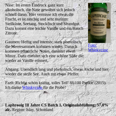
Nase: Im ersten Eindruck ganz kurz
alkoholisch, die Nase gewöhnt sich jedoch
schnell daran. Hier vermisse ich etwas die
Frucht, er ist rauchig und sehr maritim:
Steilküste, Seetang, Stockfisch und Strandgut.
Dazu kommt eine leichte Vanille und ein Hauch
Zitrone.
Gaumen: Heftig und intensiv, stark phenolisch,
Foto:
die Meeresaromen kommen wieder. Danach
Whiskycuse
kommen pflanzliche Noten, darunter etwas
Minze. Dazu entfaltet sich eine schöne Süße die
wieder an Vanille erinnert.
Abgang: Unendlich lang und phenolisch, etwas Asche und hier
wieder die steife See. Auch mit etwas Pfeffer.
Fazit: Richtig schön kräftig, tolles Teil! 88/100 Punkte (2015).
Ich danke
Whiskycuse
für die Probe!
Laphroaig 10 Jahre CS Batch 1, Originalabfüllung; 57,8%
alc.
Region: Islay, Schottland