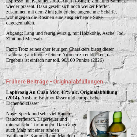
Espresso mit Karamellsirup. Auch Rosinen, Zimt und Salmiak
wieder präsent. Dazu gesellt sich noch weißer Pfeffer,
zusammen mit dem Zimt gibt er eine angenehme Schärfe,
wohingegen die Rosinen eine ausgleichende Süße
dagegenhalten.
Abgang: Lang und feurig würzig, mit Holzkohle, Asche, Jod,
Zimt und Meersalz.
Fazit: Trotz seines eher feurigen Charakters bietet dieser
Laphroaig auch viele feinere Aromen zu entdecken, das
Ergebnis ist einfach nur toll. 90/100 Punkte (2026)
Frühere Beiträge - Originalabfüllungen
Laphroaig An Cuan Mòr, 48% alc. Originalabfüllung
(2014).
Ausbau: Bourbonfässer und europäische
Eichenholzfässer
Nase: Speck und sehr viel Rauch.
Räucherfleisch, Lagerfeuer und
mineralische Torfaromen. Dazu aber
auch Malz mit einer runden
Vanillenote, Karamell und Mandeln.