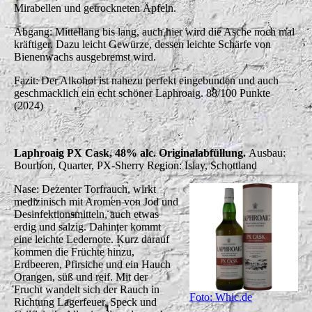
Mirabellen und getrockneten Äpfeln.
Abgang: Mittellang bis lang, auch hier wird die Asche noch mal
kräftiger. Dazu leicht Gewürze, dessen leichte Schärfe von
Bienenwachs ausgebremst wird.
Fazit: Der Alkohol ist nahezu perfekt eingebunden und auch
geschmacklich ein echt schöner Laphroaig. 88/100 Punkte
(2024)
Laphroaig PX Cask, 48% alc. Originalabfüllung.
Ausbau:
Bourbon, Quarter, PX-Sherry Region: Islay, Schottland
Nase: Dezenter Torfrauch, wirkt
medizinisch mit Aromen von Jod und
Desinfektionsmitteln, auch etwas
erdig und salzig. Dahinter kommt
eine leichte Ledernote. Kurz darauf
kommen die Früchte hinzu,
Erdbeeren, Pfirsiche und ein Hauch
Orangen, süß und reif. Mit der
Frucht wandelt sich der Rauch in
Foto: Whic.de
Richtung Lagerfeuer, Speck und