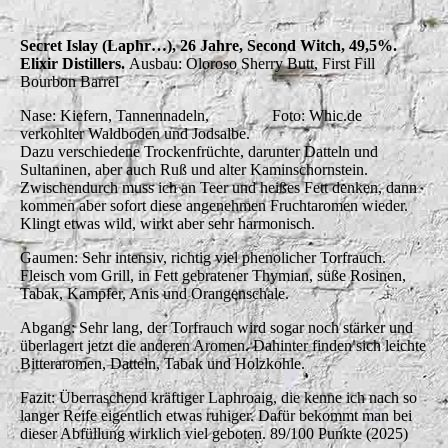
Secret Islay (Laphr…), 26 Jahre, Second Witch, 49,5%.
Elixir Distillers.
Ausbau: Oloroso Sherry Butt, First Fill
Bourbon Barrel
Nase: Kiefern, Tannennadeln,
Foto: Whic.de
verkohlter Waldboden und Jodsalbe.
Dazu verschiedene Trockenfrüchte, darunter Datteln und
Sultaninen, aber auch Ruß und alter Kaminschornstein.
Zwischendurch muss ich an Teer und heißes Fett denken, dann
kommen aber sofort diese angenehmen Fruchtaromen wieder.
Klingt etwas wild, wirkt aber sehr harmonisch.
Gaumen: Sehr intensiv, richtig viel phenolicher Torfrauch.
Fleisch vom Grill, in Fett gebratener Thymian, süße Rosinen,
Tabak, Kampfer, Anis und Orangenschale.
Abgang: Sehr lang, der Torfrauch wird sogar noch stärker und
überlagert jetzt die anderen Aromen. Dahinter finden sich leichte
Bitteraromen, Datteln, Tabak und Holzkohle.
Fazit: Überraschend kräftiger Laphroaig, die kenne ich nach so
langer Reife eigentlich etwas ruhiger. Dafür bekommt man bei
dieser Abfüllung wirklich viel geboten. 89/100 Punkte (2025)