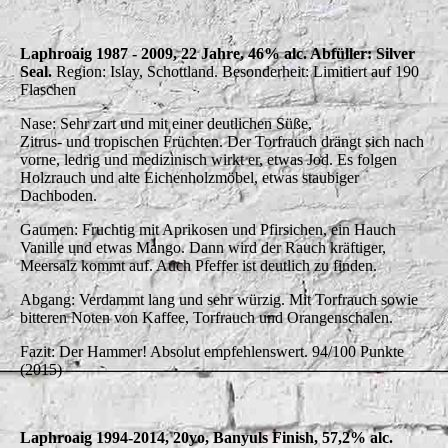
Laphroaig 1987 - 2009, 22 Jahre, 46% alc. Abfüller: Silver
Seal.
Region: Islay, Schottland. Besonderheit: Limitiert auf 190
Flaschen
Nase: Sehr zart und mit einer deutlichen Süße,
Zitrus- und tropischen Früchten. Der Torfrauch drängt sich nach
vorne, ledrig und medizinisch wirkt er, etwas Jod. Es folgen
Holzrauch und alte Eichenholzmöbel, etwas staubiger
Dachboden.
Gaumen: Fruchtig mit Aprikosen und Pfirsichen, ein Hauch
Vanille und etwas Mango. Dann wird der Rauch kräftiger,
Meersalz kommt auf. Auch Pfeffer ist deutlich zu finden.
Abgang: Verdammt lang und sehr würzig. Mit Torfrauch sowie
bitteren Noten von Kaffee, Torfrauch und Orangenschalen.
Fazit: Der Hammer! Absolut empfehlenswert. 94/100 Punkte
(2015)
Laphroaig 1994-2014, 20yo, Banyuls Finish, 57,2% alc.