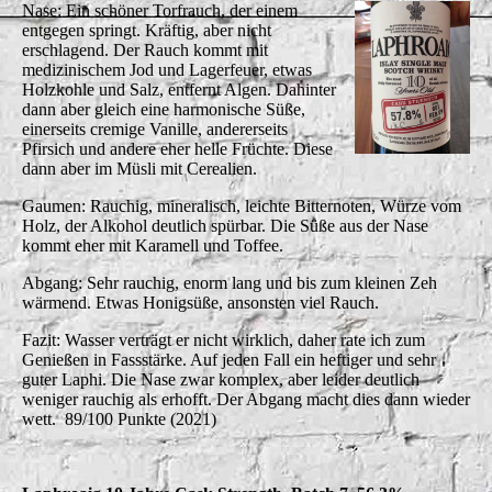
Nase: Ein schöner Torfrauch, der einem
entgegen springt. Kräftig, aber nicht
erschlagend. Der Rauch kommt mit
medizinischem Jod und Lagerfeuer, etwas
Holzkohle und Salz, entfernt Algen. Dahinter
dann aber gleich eine harmonische Süße,
einerseits cremige Vanille, andererseits
Pfirsich und andere eher helle Früchte. Diese
dann aber im Müsli mit Cerealien.
Gaumen: Rauchig, mineralisch, leichte Bitternoten, Würze vom
Holz, der Alkohol deutlich spürbar. Die Süße aus der Nase
kommt eher mit Karamell und Toffee.
Abgang: Sehr rauchig, enorm lang und bis zum kleinen Zeh
wärmend. Etwas Honigsüße, ansonsten viel Rauch.
Fazit: Wasser verträgt er nicht wirklich, daher rate ich zum
Genießen in Fassstärke. Auf jeden Fall ein heftiger und sehr
guter Laphi. Die Nase zwar komplex, aber leider deutlich
weniger rauchig als erhofft. Der Abgang macht dies dann wieder
wett. 89/100 Punkte (2021)