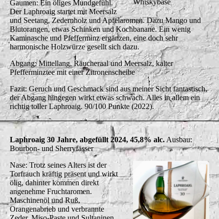
Whiskybase
Gaumen: Ein öliges Mundgefühl.
Der Laphroaig startet mit Meersalz
und Seetang, Zedernholz und Apfelaromen. Dazu Mango und
Blutorangen, etwas Schinken und Kochbanane. Ein wenig
Kaminasche und Pfefferminz ergänzen, eine doch sehr
harmonische Holzwürze gesellt sich dazu.
Abgang: Mittellang, Räucheraal und Meersalz, kalter
Pfefferminztee mit einer Zitronenscheibe
Fazit: Geruch und Geschmack sind aus meiner Sicht fantastisch,
der Abgang hingegen wirkt etwas schwach. Alles in allem ein
richtig toller Laphroaig. 90/100 Punkte (2022).
Laphroaig 30 Jahre, abgefüllt 2024, 45,8% alc.
Ausbau:
Bourbon- und Sherryfässer
Nase: Trotz seines Alters ist der
Torfrauch kräftig präsent und wirkt
ölig, dahinter kommen direkt
angenehme Fruchtaromen.
Maschinenöl und Ruß,
Orangenabrieb und verbrannte
Zeder, Miso-Paste und Sultaninen,