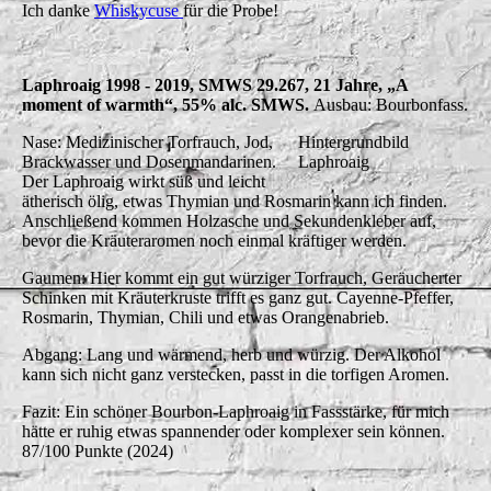
Ich danke
Whiskycuse
für die Probe!
Laphroaig 1998 - 2019, SMWS 29.267, 21 Jahre, „A
moment of warmth“, 55% alc. SMWS.
Ausbau: Bourbonfass.
Nase: Medizinischer Torfrauch, Jod,
Hintergrundbild
Brackwasser und Dosenmandarinen.
Laphroaig
Der Laphroaig wirkt süß und leicht
ätherisch ölig, etwas Thymian und Rosmarin kann ich finden.
Anschließend kommen Holzasche und Sekundenkleber auf,
bevor die Kräuteraromen noch einmal kräftiger werden.
Gaumen: Hier kommt ein gut würziger Torfrauch, Geräucherter
Schinken mit Kräuterkruste trifft es ganz gut. Cayenne-Pfeffer,
Rosmarin, Thymian, Chili und etwas Orangenabrieb.
Abgang: Lang und wärmend, herb und würzig. Der Alkohol
kann sich nicht ganz verstecken, passt in die torfigen Aromen.
Fazit: Ein schöner Bourbon-Laphroaig in Fassstärke, für mich
hätte er ruhig etwas spannender oder komplexer sein können.
87/100 Punkte (2024)