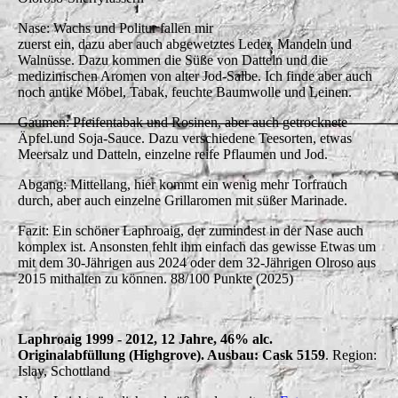
Nase: Wachs und Politur fallen mir
zuerst ein, dazu aber auch abgewetztes Leder, Mandeln und
Walnüsse. Dazu kommen die Süße von Datteln und die
medizinischen Aromen von alter Jod-Salbe. Ich finde aber auch
noch antike Möbel, Tabak, feuchte Baumwolle und Leinen.
Gaumen: Pfeifentabak und Rosinen, aber auch getrocknete
Äpfel.und Soja-Sauce. Dazu verschiedene Teesorten, etwas
Meersalz und Datteln, einzelne reife Pflaumen und Jod.
Abgang: Mittellang, hier kommt ein wenig mehr Torfrauch
durch, aber auch einzelne Grillaromen mit süßer Marinade.
Fazit: Ein schöner Laphroaig, der zumindest in der Nase auch
komplex ist. Ansonsten fehlt ihm einfach das gewisse Etwas um
mit dem 30-Jährigen aus 2024 oder dem 32-Jährigen Olroso aus
2015 mithalten zu können. 88/100 Punkte (2025)
Laphroaig 1999 - 2012, 12 Jahre, 46% alc.
Originalabfüllung (Highgrove). Ausbau: Cask 5159
. Region:
Islay, Schottland