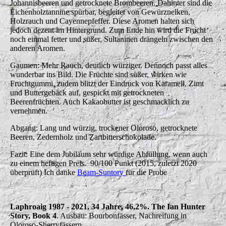
Johannisbeeren und getrocknete Brombeeren. Dahinter sind die
Eichenholztannine spürbar, begleitet von Gewürznelken,
Holzrauch und Cayennepfeffer. Diese Aromen halten sich
jedoch dezent im Hintergrund. Zum Ende hin wird die Frucht
noch einmal fetter und süßer, Sultaninen drängeln zwischen den
anderen Aromen.
Gaumen: Mehr Rauch, deutlich würziger. Dennoch passt alles
wunderbar ins Bild. Die Früchte sind süßer, wirken wie
Fruchtgummi, zudem blitzt der Eindruck von Karamell, Zimt
und Buttergebäck auf, gespickt mit getrockneten
Beerenfrüchten. Auch Kakaobutter ist geschmacklich zu
vernehmen.
Abgang: Lang und würzig, trockener Oloroso, getrocknete
Beeren, Zedernholz und Zartbitterschokolade.
Fazit: Eine dem Jubiläum sehr würdige Abfüllung, wenn auch
zu einem heftigen Preis. 90/100 Punkt (2015, zuletzt 2020
überprüft) Ich danke
Beam-Suntory
für die Probe
Laphroaig 1987 - 2021, 34 Jahre, 46,2%. The Ian Hunter
Story, Book 4
. Ausbau: Bourbonfässer, Nachreifung in
Oloroso-Sherryfässern