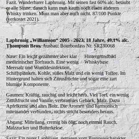
Fazit. Wunderbarer Laphroaig. Mit seinen fast 60% alc. betäubt
er alle Sinne, danach kann man kaum noch einen anderen
Whisky trinken. Muss man aber auch nicht. 87/100 Punkte
(verkostet 2021).
Laphroaig „Williamson“ 2005 - 2023, 18 Jahre, 49,1% alc.
Thompson Bros.
Ausbau: Bourbonfass Nr. SR230068
Nase: Ein leicht gezähmter aber klar
Hintergrundbild
medizinischer Torfrauch. Eine wenig
Whiskybase
Meersalz und Wunddesinfektion,
Schiffsplanken, Kohle, süßes Malz und ein wenig Toffee. Im
Hintergrund halten sich Zitrusfrüchte und sogar eine zart
blumige Komponente.
Gaumen: Kräftig, rauchig und leicht herb. Viel Torf, ein wenig
Zitrusfrucht und Vanille, verbranntes Gebäck, Malz. Dazu
Apfelkerne und altes Holz. Die Aromen sind harmonisch
miteinander verbunden, nichts stricht besonders heraus.
Abgang: Mittellang, cremig bis ölig, noch einmal Rauch,
Malzzucker und Butterkekse.
Fazit: Ein purer Laphroaig, getragen vom Brennereicharakter