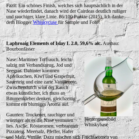
Fazit: Ein schönes Finish, welches sich hauptsächlich in der
Nase wiederfindet, danach wird der Cairdeas deutlich rußiger
und rauchiger, klare Linie. 86/100 Punkte (2015). Ich danke
dem Blogger
Whiskycuse
für Sample und Foto!
Laphroaig Elements of Islay L 2.0, 59,6% alc.
Ausbau:
Bourbonfässer
Nase: Maritimer Torfrauch, leicht
salzig mit Verbandszeug, Jod und
Seegras. Dahinter kommen
Apfelkuchen, Kiwi und Grapefruit,
Sauerteig und eine zarte Vanillenote.
Zwischendurch wird der Rauch
etwas künstlicher, ich muss an
Bitumenkleber denken, gleichzeitig
kommt ein blumiges Aroma auf.
Gaumen: Trockener, rauchiger und
Hintergrundbild
würziger als es die Nase vermuten
Whiskybase
lies. Asche, Röstaromen, verbrannter
Pizzateig. Meersalz, Pfeffer, Hafer
und Malz, Vanille. Dazu mischen sich Fruchtaromen von