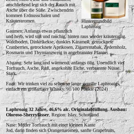
anschließend legt sich der Rauch mit
Asche über die Süße. Zwischendrin
kommen Erdnusschalen und
Kräuteraromen.
Hintergrundbild
Laphroaig
Gaumen: Anfangs etwas pflanzlich
und herb, wird süß und rauchig, hinten raus wieder kräuterartig.
Waldboden, Dinkelkekse, dunkles Karamell, getrocknete
Cranberries, getrocknete Aprikosen, Zigarrentabak, Zedernholz,
Rosmarin und Thymianzweig in angebrannter Pfanne.
Abgang: Sehr lang und wärmend, anfangs ölig. Unendlich viel
Torfrauch, Asche, Ruß, angekohlte Eiche, verbrannte Nüsse.
Stark.
Fazit: Wir trinken viel zu selten so lange gereifte Laphroaigs,
einfach ein großartiger Whisky. 91/100 Punkte (2024)
Laphroaig 32 Jahre, 46,6% alc. Originalabfüllung. Ausbau:
Oloroso-Sherryfässer
, Region: Islay, Schottland
Nase: Milder Torfrauch mit einer kleinen Kante
Jod, darin finden sich Orangenaromen, sanfte Grapefruits,