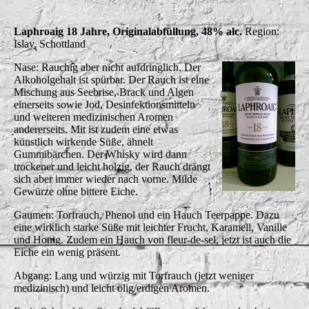
Laphroaig 18 Jahre, Originalabfüllung, 48% alc.
Region:
Islay, Schottland
Nase: Rauchig aber nicht aufdringlich. Der
Alkoholgehalt ist spürbar. Der Rauch ist eine
Mischung aus Seebrise, Brack und Algen
einerseits sowie Jod, Desinfektionsmitteln
und weiteren medizinischen Aromen
andererseits. Mit ist zudem eine etwas
künstlich wirkende Süße, ähnelt
Gummibärchen. Der Whisky wird dann
trockener und leicht holzig, der Rauch drängt
sich aber immer wieder nach vorne. Milde
Gewürze ohne bittere Eiche.
Gaumen: Torfrauch, Phenol und ein Hauch Teerpappe. Dazu
eine wirklich starke Süße mit leichter Frucht, Karamell, Vanille
und Honig. Zudem ein Hauch von fleur-de-sel, jetzt ist auch die
Eiche ein wenig präsent.
Abgang: Lang und würzig mit Torfrauch (jetzt weniger
medizinisch) und leicht ölig/erdigen Aromen.