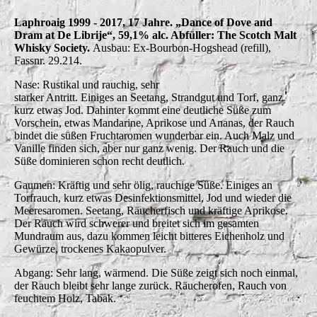
Laphroaig 1999 - 2017, 17 Jahre. „Dance of Dove and
Dram at De Librije“, 59,1% alc. Abfüller: The Scotch Malt
Whisky Society.
Ausbau: Ex-Bourbon-Hogshead (refill),
Fassnr. 29.214.
Nase: Rustikal und rauchig, sehr
starker Antritt. Einiges an Seetang, Strandgut und Torf, ganz
kurz etwas Jod. Dahinter kommt eine deutliche Süße zum
Vorschein, etwas Mandarine, Aprikose und Ananas, der Rauch
bindet die süßen Fruchtaromen wunderbar ein. Auch Malz und
Vanille finden sich, aber nur ganz wenig. Der Rauch und die
Süße dominieren schon recht deutlich.
Gaumen: Kräftig und sehr ölig, rauchige Süße. Einiges an
Torfrauch, kurz etwas Desinfektionsmittel, Jod und wieder die
Meeresaromen. Seetang, Räucherfisch und kräftige Aprikose.
Der Rauch wird schwerer und breitet sich im gesamten
Mundraum aus, dazu kommen leicht bitteres Eichenholz und
Gewürze, trockenes Kakaopulver.
Abgang: Sehr lang, wärmend. Die Süße zeigt sich noch einmal,
der Rauch bleibt sehr lange zurück. Räucherofen, Rauch von
feuchtem Holz, Tabak.