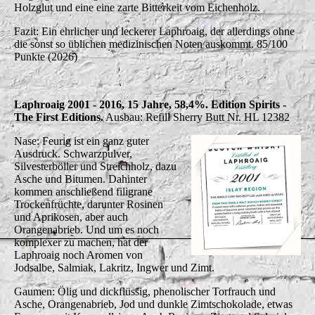
Holzglut und eine eine zarte Bitterkeit vom Eichenholz.
Fazit: Ein ehrlicher und leckerer Laphroaig, der allerdings ohne
die sonst so üblichen medizinischen Noten auskommt. 85/100
Punkte (2026)
Laphroaig 2001 - 2016, 15 Jahre, 58,4%. Edition Spirits -
The First Editions.
Ausbau: Refill Sherry Butt Nr. HL 12382
Nase: Feurig ist ein ganz guter
Ausdruck. Schwarzpulver,
Silvesterböller und Streichholz, dazu
Asche und Bitumen. Dahinter
kommen anschließend filigrane
Trockenfrüchte, darunter Rosinen
und Aprikosen, aber auch
Orangenabrieb. Und um es noch
komplexer zu machen, hat der
Laphroaig noch Aromen von
Jodsalbe, Salmiak, Lakritz, Ingwer und Zimt.
Gaumen: Ölig und dickflüssig, phenolischer Torfrauch und
Asche, Orangenabrieb, Jod und dunkle Zimtschokolade, etwas