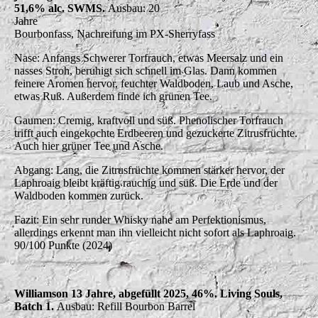
51,6% alc. SWMS.
Ausbau: 20
Jahre
Bourbonfass, Nachreifung im PX-Sherryfass
Nase: Anfangs Schwerer Torfrauch, etwas Meersalz und ein
nasses Stroh, beruhigt sich schnell im Glas. Dann kommen
feinere Aromen hervor, feuchter Waldboden, Laub und Asche,
etwas Ruß. Außerdem finde ich grünen Tee.
Gaumen: Cremig, kraftvoll und süß. Phenolischer Torfrauch
trifft auch eingekochte Erdbeeren und gezuckerte Zitrusfrüchte.
Auch hier grüner Tee und Asche.
Abgang: Lang, die Zitrusfrüchte kommen stärker hervor, der
Laphroaig bleibt kräftig rauchig und süß. Die Erde und der
Waldboden kommen zurück.
Fazit: Ein sehr runder Whisky nahe am Perfektionismus,
allerdings erkennt man ihn vielleicht nicht sofort als Laphroaig.
90/100 Punkte (2024)
Williamson 13 Jahre, abgefüllt 2025, 46%. Living Souls,
Batch 1.
Ausbau: Refill Bourbon Barrel