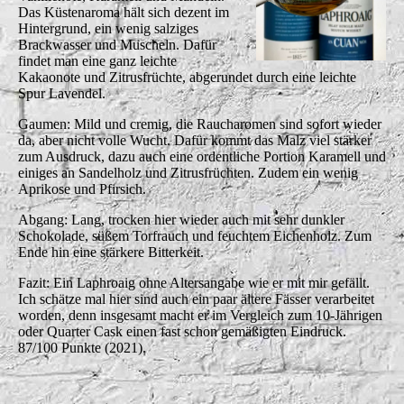
Das Küstenaroma hält sich dezent im
Hintergrund, ein wenig salziges
Brackwasser und Muscheln. Dafür
findet man eine ganz leichte
Kakaonote und Zitrusfrüchte, abgerundet durch eine leichte
Spur Lavendel.
Gaumen: Mild und cremig, die Raucharomen sind sofort wieder
da, aber nicht volle Wucht. Dafür kommt das Malz viel stärker
zum Ausdruck, dazu auch eine ordentliche Portion Karamell und
einiges an Sandelholz und Zitrusfrüchten. Zudem ein wenig
Aprikose und Pfirsich.
Abgang: Lang, trocken hier wieder auch mit sehr dunkler
Schokolade, süßem Torfrauch und feuchtem Eichenholz. Zum
Ende hin eine stärkere Bitterkeit.
Fazit: Ein Laphroaig ohne Altersangabe wie er mit mir gefällt.
Ich schätze mal hier sind auch ein paar ältere Fässer verarbeitet
worden, denn insgesamt macht er im Vergleich zum 10-Jährigen
oder Quarter Cask einen fast schon gemäßigten Eindruck.
87/100 Punkte (2021).