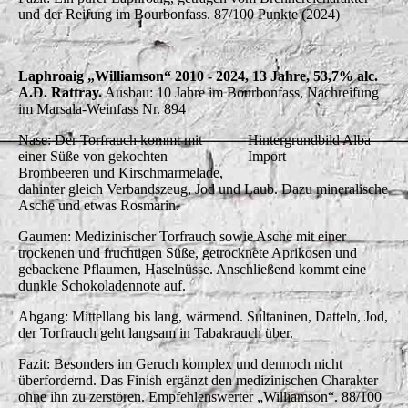
und der Reifung im Bourbonfass. 87/100 Punkte (2024)
Laphroaig „Williamson“ 2010 - 2024, 13 Jahre, 53,7% alc.
A.D. Rattray.
Ausbau: 10 Jahre im Bourbonfass, Nachreifung
im Marsala-Weinfass Nr. 894
Nase: Der Torfrauch kommt mit
Hintergrundbild Alba
einer Süße von gekochten
Import
Brombeeren und Kirschmarmelade,
dahinter gleich Verbandszeug, Jod und Laub. Dazu mineralische
Asche und etwas Rosmarin.
Gaumen: Medizinischer Torfrauch sowie Asche mit einer
trockenen und fruchtigen Süße, getrocknete Aprikosen und
gebackene Pflaumen, Haselnüsse. Anschließend kommt eine
dunkle Schokoladennote auf.
Abgang: Mittellang bis lang, wärmend. Sultaninen, Datteln, Jod,
der Torfrauch geht langsam in Tabakrauch über.
Fazit: Besonders im Geruch komplex und dennoch nicht
überfordernd. Das Finish ergänzt den medizinischen Charakter
ohne ihn zu zerstören. Empfehlenswerter „Williamson“. 88/100