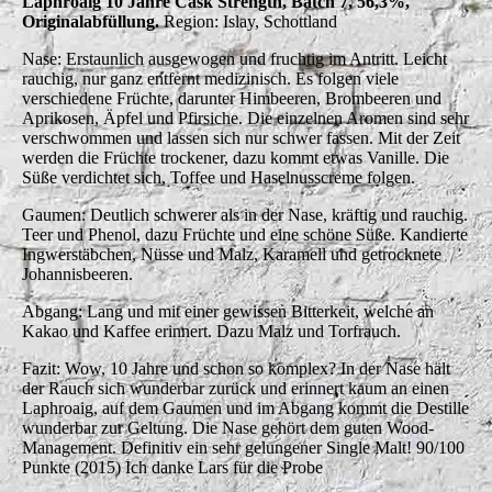
Laphroaig 10 Jahre Cask Strength, Batch 7, 56,3%,
Originalabfüllung.
Region: Islay, Schottland
Nase: Erstaunlich ausgewogen und fruchtig im Antritt. Leicht
rauchig, nur ganz entfernt medizinisch. Es folgen viele
verschiedene Früchte, darunter Himbeeren, Brombeeren und
Aprikosen, Äpfel und Pfirsiche. Die einzelnen Aromen sind sehr
verschwommen und lassen sich nur schwer fassen. Mit der Zeit
werden die Früchte trockener, dazu kommt etwas Vanille. Die
Süße verdichtet sich, Toffee und Haselnusscreme folgen.
Gaumen: Deutlich schwerer als in der Nase, kräftig und rauchig.
Teer und Phenol, dazu Früchte und eine schöne Süße. Kandierte
Ingwerstäbchen, Nüsse und Malz, Karamell und getrocknete
Johannisbeeren.
Abgang: Lang und mit einer gewissen Bitterkeit, welche an
Kakao und Kaffee erinnert. Dazu Malz und Torfrauch.
Fazit: Wow, 10 Jahre und schon so komplex? In der Nase hält
der Rauch sich wunderbar zurück und erinnert kaum an einen
Laphroaig, auf dem Gaumen und im Abgang kommt die Destille
wunderbar zur Geltung. Die Nase gehört dem guten Wood-
Management. Definitiv ein sehr gelungener Single Malt! 90/100
Punkte (2015) Ich danke Lars für die Probe