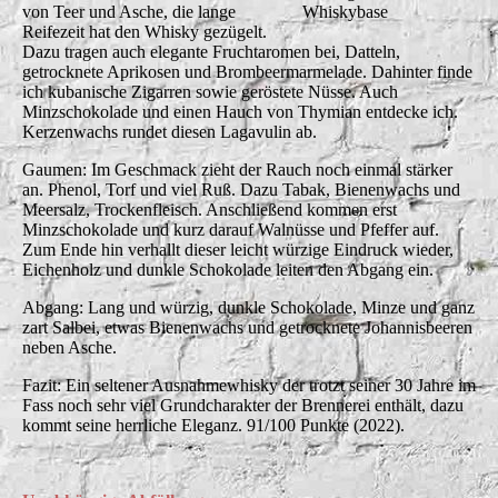
von Teer und Asche, die lange
Whiskybase
Reifezeit hat den Whisky gezügelt.
Dazu tragen auch elegante Fruchtaromen bei, Datteln,
getrocknete Aprikosen und Brombeermarmelade. Dahinter finde
ich kubanische Zigarren sowie geröstete Nüsse. Auch
Minzschokolade und einen Hauch von Thymian entdecke ich.
Kerzenwachs rundet diesen Lagavulin ab.
Gaumen: Im Geschmack zieht der Rauch noch einmal stärker
an. Phenol, Torf und viel Ruß. Dazu Tabak, Bienenwachs und
Meersalz, Trockenfleisch. Anschließend kommen erst
Minzschokolade und kurz darauf Walnüsse und Pfeffer auf.
Zum Ende hin verhallt dieser leicht würzige Eindruck wieder,
Eichenholz und dunkle Schokolade leiten den Abgang ein.
Abgang: Lang und würzig, dunkle Schokolade, Minze und ganz
zart Salbei, etwas Bienenwachs und getrocknete Johannisbeeren
neben Asche.
Fazit: Ein seltener Ausnahmewhisky der trotzt seiner 30 Jahre im
Fass noch sehr viel Grundcharakter der Brennerei enthält, dazu
kommt seine herrliche Eleganz. 91/100 Punkte (2022).