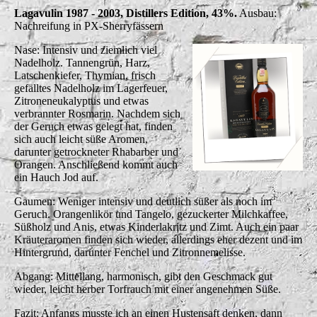
Lagavulin 1987 - 2003, Distillers Edition, 43%.
Ausbau:
Nachreifung in PX-Sherryfässern
Nase: Intensiv und ziemlich viel
Nadelholz. Tannengrün, Harz,
Latschenkiefer, Thymian, frisch
gefälltes Nadelholz im Lagerfeuer,
Zitroneneukalyptus und etwas
verbrannter Rosmarin. Nachdem sich
der Geruch etwas gelegt hat, finden
sich auch leicht süße Aromen,
darunter getrockneter Rhabarber und
Orangen. Anschließend kommt auch
ein Hauch Jod auf.
Gaumen: Weniger intensiv und deutlich süßer als noch im
Geruch. Orangenlikör und Tangelo, gezuckerter Milchkaffee,
Süßholz und Anis, etwas Kinderlakritz und Zimt. Auch ein paar
Kräuteraromen finden sich wieder, allerdings eher dezent und im
Hintergrund, darunter Fenchel und Zitronnemelisse.
Abgang: Mittellang, harmonisch, gibt den Geschmack gut
wieder, leicht herber Torfrauch mit einer angenehmen Süße.
Fazit: Anfangs musste ich an einen Hustensaft denken, dann