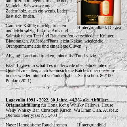
nimmt zu, Orangenmarmelade neben
Mandeln, Salzwasser und
Zedernholz, auch ein wenig Leder
lässt sich finden.
Gaumen: Kräftig rauchig, trocken
Hintergrundbild: Diageo
und leicht salzig. Lakritz, Anis und
Salmiak neben Teer und Räucherofen, verschiedene Kräuter,
Blutorangen. Außerdem ganz leicht Kakao, wieder die
Orangenmarmelade und eingelegte Oliven.
Abgang: Land und trocken, mineralisch und salzig.
Fazit: Lagavulin schafft es mittlerweile über Jahrzehnte die
Qualität zu halten, auch wenn sich die Batches über die Jahre
immer wieder minimal verändert haben. Sehr schön. 86/100
Punkte (2021).
Lagavulin 1991 - 2022, 30 Jahre, 44,3% alc. Abfüller:
Originalabfüllung
für Hong Kong Whisky Fellows, House
Welly Whisky Bar, Christoph Kirsch, Wu Dram Clan. Ausbau:
Oloroso Sherryfass Nr. 5403
Nase: Harmonische Raucharomen
Hintergrundbild