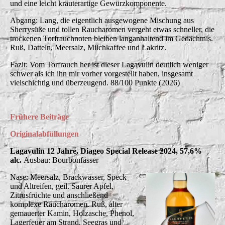
und eine leicht kräuterartige Gewürzkomponente.
Abgang: Lang, die eigentlich ausgewogene Mischung aus
Sherrysüße und tollen Raucharomen vergeht etwas schneller, die
trockenen Torfrauchnoten bleiben langanhaltend im Gedächtnis.
Ruß, Datteln, Meersalz, Milchkaffee und Lakritz.
Fazit: Vom Torfrauch her ist dieser Lagavulin deutlich weniger
schwer als ich ihn mir vorher vorgestellt haben, insgesamt
vielschichtig und überzeugend. 88/100 Punkte (2026)
Frühere
Beiträge
Originalabfüllungen
Lagavulin 12 Jahre, Diageo Special Release 2024, 57,6%
alc.
Ausbau: Bourbonfässer
Nase: Meersalz, Brackwasser, Speck
und Altreifen, geil. Saurer Apfel,
Zitrusfrüchte und anschließend
komplexe Raucharomen. Ruß, alter
gemauerter Kamin, Holzasche, Phenol,
Lagerfeuer am Strand, Seegras und