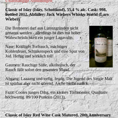
Unabhängige Abfüllungen
Classic of Islay (Islay, Schottland), 55,4 % alc. Cask: 998,
bottled 2012. Abfüller: Jack Wiebers Whisky
World (Lars
Wieber)
Die Brennerei darf aus Lizenzgründen nicht
genannt werden - allerdings ist dies mit hoher
Wahrscheinlichkeit ein junger Lagavulin.
Nase: Kräftiger Torfrauch, mächtiges
Kohlenfeuer, Schinkenspeck und eine Spur von
Jod. Heftig und wirklich toll!
Gaumen: Rauchige Süße, alkoholisch, der
Rauch füllt sofort den gesamten Mund.
Abgang: Laaaang und torfig, feurig. Die Jugend des Single Malt
ist spürbar aber nicht störend. Asche bleibt zurück.
Fazit: Cooles junges Ding, ein kleines Torfmonster. Qualitativ
hochwertig. 89/100 Punkten (2013)
Classic of Islay Red Wine Cask Matured, 20th Anniversary