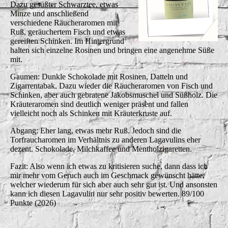
Dazu gesüßter Schwarztee, etwas
Minze und anschließend
verschiedene Räucheraromen mit
Ruß, geräuchertem Fisch und etwas
gereiften Schinken. Im Hintergrund
halten sich einzelne Rosinen und bringen eine angenehme Süße
mit.
Gaumen: Dunkle Schokolade mit Rosinen, Datteln und
Zigarrentabak. Dazu wieder die Räucheraromen von Fisch und
Schinken, aber auch gebratene Jakobsmuschel und Süßholz. Die
Kräuteraromen sind deutlich weniger präsent und fallen
vielleicht noch als Schinken mit Kräuterkruste auf.
Abgang: Eher lang, etwas mehr Ruß. Jedoch sind die
Torfraucharomen im Verhältnis zu anderen Lagavulins eher
dezent. Schokolade, Milchkaffee und Mentholzigaretten.
Fazit: Also wenn ich etwas zu kritisieren suche, dann dass ich
mir mehr vom Geruch auch im Geschmack gewünscht hätte,
welcher wiederum für sich aber auch sehr gut ist. Und ansonsten
kann ich diesen Lagavulin nur sehr positiv bewerten. 89/100
Punkte (2026)