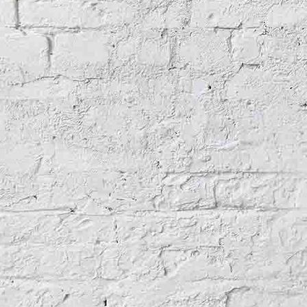
LagavulinWashBacksOld