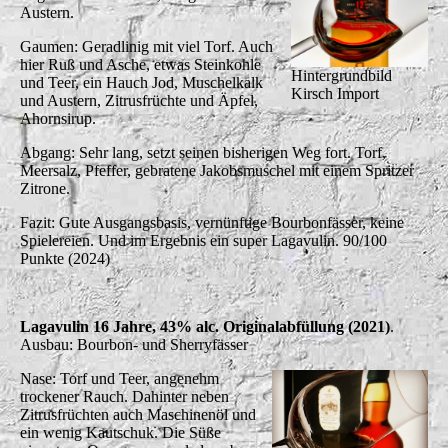
Austern.
Gaumen: Geradlinig mit viel Torf. Auch
hier Ruß und Asche, etwas Steinkohle
Hintergrundbild
und Teer, ein Hauch Jod, Muschelkalk
Kirsch Import
und Austern, Zitrusfrüchte und Äpfel,
Ahornsirup.
Abgang: Sehr lang, setzt seinen bisherigen Weg fort. Torf,
Meersalz, Pfeffer, gebratene Jakobsmuschel mit einem Spritzer
Zitrone.
Fazit: Gute Ausgangsbasis, vernünftige Bourbonfässer, keine
Spielereien. Und im Ergebnis ein super Lagavulin. 90/100
Punkte (2024)
Lagavulin 16 Jahre, 43% alc. Originalabfüllung (2021)
.
Ausbau: Bourbon- und Sherryfässer
Nase: Torf und Teer, angenehm
trockener Rauch. Dahinter neben
Zitrusfrüchten auch Maschinenöl und
ein wenig Kautschuk. Die Süße