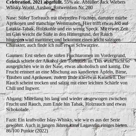
Celebration, 2021 abgefüllt.
55% alc. Abfüller: Jack Wiebers
Whisky World. Ausbau: Rotweinfass Nr. 280
Nase: Süßer Torfrauch mit überreifen Früchten, darunter mürbe
Aprikosen und matschige Weintrauben. Hier trifft etwas Jod auf
Latakia-Tabak, Holzkohle und ein wenig Speck. Mit etwas Zeit
im Glas weicht die Süße in den Hintergrund, der Rauch
hingegen wird maritimer und bekommt einen leicht salzigen
Charakter, auch finde ich nun etwas Schwarztee.
Gaumen: Erst stehen die süßen Fruchtaromen im Vordergrund,
danach schiebt der Alkohol den Torfrauch an. Das wirkt nicht so
ausgeglichen wie in der Nase, etwas alkoholisch und kantig. Die
Frucht erinnert an eine Mischung aus kandierten Äpfeln, Birne,
Trauben und Aprikosen, zudem finde ich etwas Karamell. Der
Rauch scheint trocken und salzig mit einer leichten Schärfe von
Chili und Ingwer.
Abgang: Mittellang bis lang und wieder ausgewogen zwischen
Frucht und Rauch, zum Ende hin Tabak, Holzrauch und etwas
Schokolade.
Fazit: Ein kraftvoller Islay-Whisky, wie wir es aus der Serie
gewöhnt. Auch in jungen Jahren kann Lagavulin einiges bieten.
86/100 Punkte (2022)