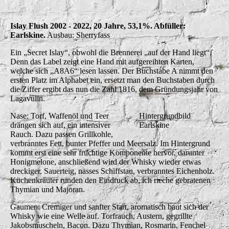
Islay Flush 2002 - 2022, 20 Jahre, 53,1%. Abfüller:
Earlskine.
Ausbau: Sherryfass
Ein „Secret Islay“, obwohl die Brennerei „auf der Hand liegt“.
Denn das Label zeigt eine Hand mit aufgereihten Karten,
welche sich „A8A6“ lesen lassen. Der Buchstabe A nimmt den
ersten Platz im Alphabet ein, ersetzt man den Buchstaben durch
die Ziffer ergibt das nun die Zahl 1816, dem Gründungsjahr von
Lagavulin.
Nase: Torf, Waffenöl und Teer
Hintergrundbild
drängen sich auf, ein intensiver
Earlskine
Rauch. Dazu passen Grillkohle,
verbranntes Fett, bunter Pfeffer und Meersalz. Im Hintergrund
kommt erst eine sehr fruchtige Komponente hervor, darunter
Honigmelone, anschließend wird der Whisky wieder etwas
dreckiger, Sauerteig, nasses Schiffstau, verbranntes Eichenholz.
Küchenkräuter runden den Eindruck ab, ich rieche gebratenen
Thymian und Majoran.
Gaumen: Cremiger und sanfter Start, aromatisch baut sich der
Whisky wie eine Welle auf. Torfrauch, Austern, gegrillte
Jakobsmuscheln, Bacon. Dazu Thymian, Rosmarin, Fenchel