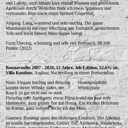
und Lakritz, auch blitzen kurz einmal Rosinen und getrocknete
Aprikosen durch. Weiterhin finde ich etwas Sojasauce und
verbranntes Brot sowie einen Spritzer Grapefruit.
Abgang: Lang, wärmend und sehr rauchig. Der ganze
Mundraum ist mit einer Mischung aus Torfrauch, geräuchertem
Tofu und leicht bitterer Miso-Suppe belegt.
Fazit: Dreckig, schmutzig und sehr viel Torfrauch. 88/100
Punkte (2022)
Bonnavoulin 2007 - 2020, 12 Jahre, 4th Edition, 52,6% alc.
Villa Konthor.
Ausbau: Nachreifung in einem Portweinfass
Nase: Elegant fruchtig und fleischig
Hintergrundbild
kommt dieser Whisky daher, der
Whiskybase
Rauch ist gar nicht mal so stark.
Fleischig reife Aprikosen, etwas Pfirsich und ein paar reife
Himbeeren, dazu grüner Tee mit Honig. Ein leichtes Holzfeuer
im Kamin, ganz entfernt rieche ich das Meer.
Gaumen: Bestätigt quasi den bisherigen Eindruck. Der Alkohol
ist wunde bar eingebunden. Grüner Tee, Aprikosen, Vanillekeks,