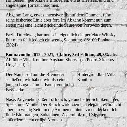
Himbeeren, getrocknete Erdbeeren, etwas Meersalz und und
angenehme Torfraucharomen.
Abgang: Lang, etwas intensiver als auf dem Gaumen, führt
seine bisherige Linie aber fort. Im Abgang kommt nun zum
ersten mal eine leicht prickelnde Säure von Portwein durch.
Fazit: Durchweg harmonisch, eigentlich ein perfekter Whisky.
Für mich fehlt jedoch ein wenig Spannung. 86/100 Punkte
(2024)
Bonnavoulin 2012 - 2021, 9 Jahre, 3rd Edition, 49,3% alc.
Abfüller: Villa Konthor. Ausbau: Sherryfass (Pedro-Ximenez
Hogshead)
Der Name soll auf die Brennerei
Hintergrundbild Villa
schließen, wir haben wir also einen
Konthor
jungen Laga…ähm…Bonnavoulin in
Fassstärke.
Nase: Angenehm süßer Torfrauch, geräucherter Schinken, Teer,
Speck und Vanille. Der Rauch wirkt ziemlich elegant, es braucht
aber ein wenig Zeit um die Aromen dahinter zu entdecken. Ich
finde Blutorangen, Sultaninen, Zedernholz und Zigarren,
außerdem leicht erdige Aromen.