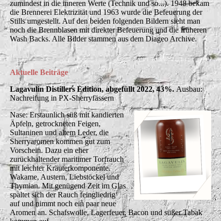
zumindest in die inneren Werte (Technik und so...). 1948 bekam
die Brennerei Elektrizität und 1963 wurde die Befeuerung der
Stills umgestellt. Auf den beiden folgenden Bildern sieht man
noch die Brennblasen mit direkter Befeuerung und die früheren
Wash Backs. Alle Bilder stammen aus dem Diageo Archive.
Aktuelle
Beiträge
Lagavulin Distillers Edition, abgefüllt 2022, 43%.
Ausbau:
Nachreifung in PX-Sherryfässern
Nase: Erstaunlich süß mit kandierten
Äpfeln, getrockneten Feigen,
Sultaninen und altem Leder, die
Sherryaromen kommen gut zum
Vorschein. Dazu ein eher
zurückhaltender maritimer Torfrauch
mit leichter Kräuterkomponente.
Wakame, Austern, Liebstöckel und
Thymian. Mit genügend Zeit im Glas
spaltet sich der Rauch feingliedrig
auf und nimmt noch ein paar neue
Aromen an. Schafswolle, Lagerfeuer, Bacon und süßer Tabak