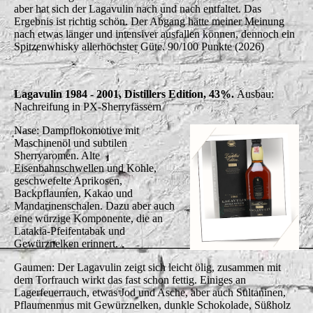
aber hat sich der Lagavulin nach und nach entfaltet. Das
Ergebnis ist richtig schön. Der Abgang hätte meiner Meinung
nach etwas länger und intensiver ausfallen können, dennoch ein
Spitzenwhisky allerhöchster Güte. 90/100 Punkte (2026)
Lagavulin 1984 - 2001, Distillers Edition, 43%.
Ausbau:
Nachreifung in PX-Sherryfässern
Nase: Dampflokomotive mit
Maschinenöl und subtilen
Sherryaromen. Alte
Eisenbahnschwellen und Kohle,
geschwefelte Aprikosen,
Backpflaumen, Kakao und
Mandarinenschalen. Dazu aber auch
eine würzige Komponente, die an
Latakia-Pfeifentabak und
Gewürznelken erinnert.
Gaumen: Der Lagavulin zeigt sich leicht ölig, zusammen mit
dem Torfrauch wirkt das fast schon fettig. Einiges an
Lagerfeuerrauch, etwas Jod und Asche, aber auch Sultaninen,
Pflaumenmus mit Gewürznelken, dunkle Schokolade, Süßholz