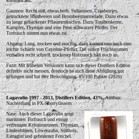
kommen auf.
Gaumen: Recht süß, etwas herb. Sultaninen, Cranberries,
getrocknete Himbeeren und Brombeermarmelade. Dazu etwas
zu lange gebackener Pflaumenkuchen. Dazu Traubenkerne,
Kampfer, Thymian und eine Prise schwarzer Pfeffer. Der
Torfrauch nimmt nun etwas zu.
Abgang: Lang, trocken und rauchig, dazu kommt nun auch eine
leichte Schärfe von Cayenne-Pfeffer. Die süßen Fruchtaromen
verhallen recht schnell, trockener Holzrauch hält noch an.
Fazit: Mit früheren Versionen kann sich dieser Distillers Edition
definitiv nicht messen, dennoch ist auch diese Abfüllung gut
gelungen und hat ihre Berechtigung. 85/100 Punkte (2026)
Lagavulin 1997 - 2013, Distillers Edition, 43%.
Ausbau:
Nachreifung in PX-Sherryfässern
Nase: Auch dieser Lagavulin zeigt
maritimen Torfrauch und einige
verbrannte Kräuteraromen. Thymian,
Lindenblüten, Löwenzahn, Süßholz,
Estragon und gebratener Fenchel.