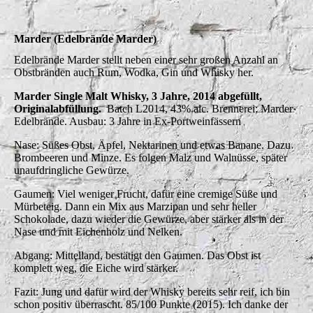
Marder (Edelbrände Marder)
Edelbrände Marder stellt neben einer sehr großen Anzahl an
Obstbränden auch Rum, Wodka, Gin und Whisky her.
Marder Single Malt Whisky, 3 Jahre, 2014 abgefüllt,
Originalabfüllung.
Batch L2014, 43% alc. Brennerei: Marder
Edelbrände. Ausbau: 3 Jahre in Ex-Portweinfässern
Nase: Süßes Obst, Äpfel, Nektarinen und etwas Banane. Dazu
Brombeeren und Minze. Es folgen Malz und Walnüsse, später
unaufdringliche Gewürze.
Gaumen: Viel weniger Frucht, dafür eine cremige Süße und
Mürbeteig. Dann ein Mix aus Marzipan und sehr heller
Schokolade, dazu wieder die Gewürze, aber stärker als in der
Nase und mit Eichenholz und Nelken.
Abgang: Mittelland, bestätigt den Gaumen. Das Obst ist
komplett weg, die Eiche wird stärker.
Fazit: Jung und dafür wird der Whisky bereits sehr reif, ich bin
schon positiv überrascht. 85/100 Punkte (2015). Ich danke der