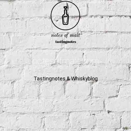
notesofmalt.com
Tastingnotes & Whiskyblog