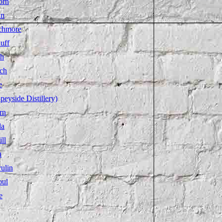
orn
an
chmore
uff
ch
ich
e
peyside Distillery)
rn
la
ll
u
ulin
oul
e