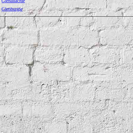
Glenallachie
Glenburgie