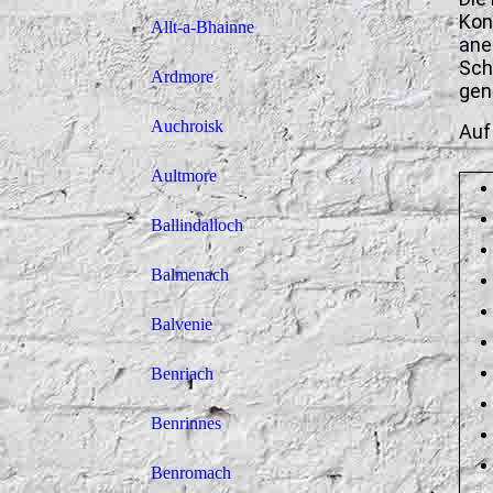
Kon
Allt-a-Bhainne
ane
Sch
Ardmore
gen
Auchroisk
Auf
Aultmore
Ballindalloch
Balmenach
Balvenie
Benriach
Benrinnes
Benromach