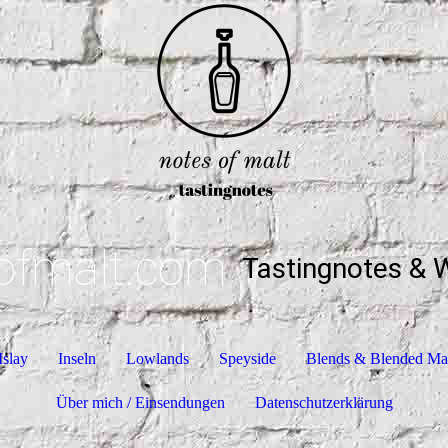
ofmalt.com
Tastingnotes & 
Islay
Inseln
Lowlands
Speyside
Blends & Blended Ma
Über mich / Einsendungen
Datenschutzerklärung