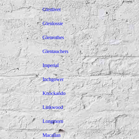
Glenlivet
Glenlossie
Glenrothes
Glentauchers
Imperial
Inchgower
Knockando
Linkwood
Longmorn
Macallan