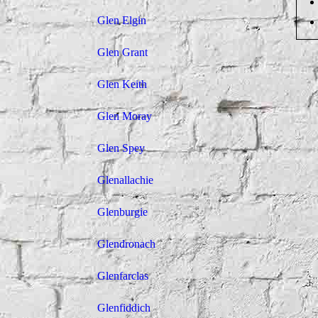
Glen Elgin
Glen Grant
Glen Keith
Glen Moray
Glen Spey
Glenallachie
Glenburgie
Glendronach
Glenfarclas
Glenfiddich