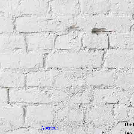
Die 
Aberlour
Die