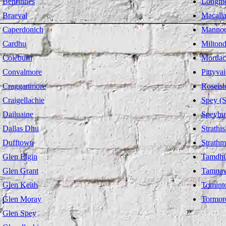
Benrinnes
Longm
Braeval
Macall
Caperdonich
Manno
Cardhu
Miltond
Coleburn
Mortla
Convalmore
Pittyva
Cragganmore
Roseisl
Craigellachie
Spey (S
Dailuaine
Speybu
Dallas Dhu
Strathis
Dufftown
Strathmi
Glen Elgin
Tamdh
Glen Grant
Tamnav
Glen Keith
Tomint
Glen Moray
Tormor
Glen Spey