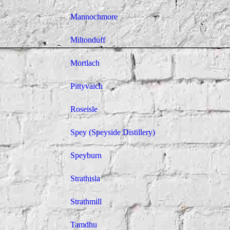
Mannochmore
Miltonduff
Mortlach
Pittyvaich
Roseisle
Spey (Speyside Distillery)
Speyburn
Strathisla
Strathmill
Tamdhu