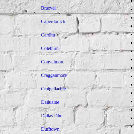
Braeval
Caperdonich
Cardhu
Coleburn
Convalmore
Cragganmore
Craigellachie
Dailuaine
Dallas Dhu
Dufftown