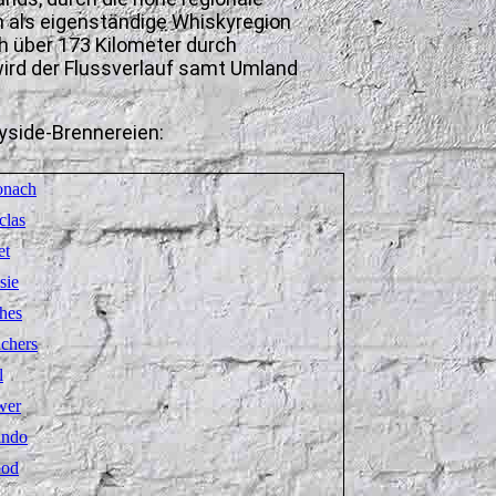
h als eigenständige Whiskyregion
ch über 173 Kilometer durch
wird der Flussverlauf samt Umland
eyside-Brennereien:
onach
clas
et
sie
hes
chers
l
wer
ando
ood