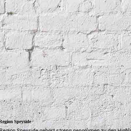
Region Speyside
 Region Speyside gehört streng genommen zu den Highla