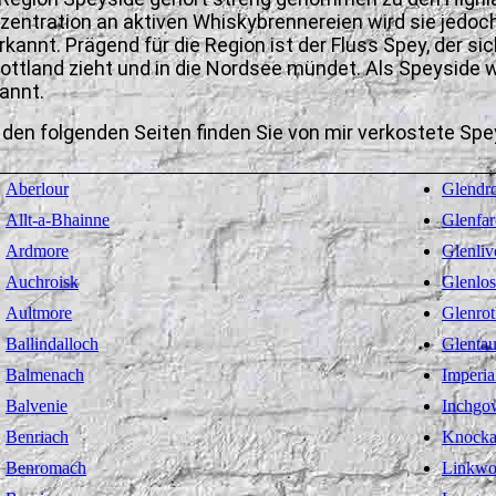
zentration an aktiven Whiskybrennereien wird sie jedoc
rkannt. Prägend für die Region ist der Fluss Spey, der si
ottland zieht und in die Nordsee mündet. Als Speyside 
annt.
 den folgenden Seiten finden Sie von mir verkostete Sp
Aberlour
Glendr
Allt-a-Bhainne
Glenfar
Ardmore
Glenliv
Auchroisk
Glenlos
Aultmore
Glenrot
Ballindalloch
Glentau
Balmenach
Imperia
Balvenie
Inchgo
Benriach
Knock
Benromach
Linkw