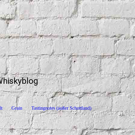
Whiskyblog
lt
Grain
Tastingnotes (außer Schottland)